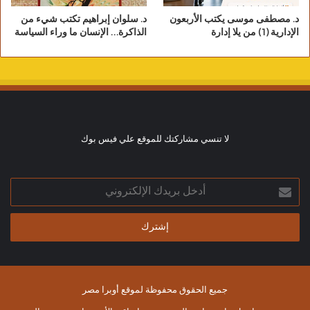
روحي” ص11
د. مصطفى موسى يكتب الأربعون
د. سلوان إبراهيم تكتب شيء من
الإدارية (1) من يلا إدارة
الذاكرة… الإنسان ما وراء السياسة
من جهة أخرى تبدو المدينة قد انطبعت فيها أرواح
طيبة، هكذا صاغت الساردة الأحداث والعلاقات
التي ضمدت جراح حنان، وخففت أوجاعها وجعلتها
تتصالح مع ذاتها، إنها الفضاء الأفضل الذي انتشلها
من الفضاء الاسوأ، البيوت الآمنة التي بددت القلق،
لا تنسي مشاركتك للموقع علي فيس بوك
الشخصيات الحنونة المتفهمة المقدرة للذات
الإنسانية، فقد التقت نفسها هناك بصورة جميلة
مقبولة مناقضة لصورتها المنبوذة في القرية،
أدخل
بريدك
فالفضاء المكاني أعاد تشكيل ذاتها وترميم
الإلكتروني
تصدعاتها، ففي المدينة نلمس هذه الطاقة الإيجابية
التي بددت كل سلبيات الماضي.
يلعب الفضاء المكاني إذن دوره في إحداث حالة
جميع الحقوق محفوظة لموقع أوبرا مصر
من التوازن لدى شخصية حنان، من خلال شخصيات