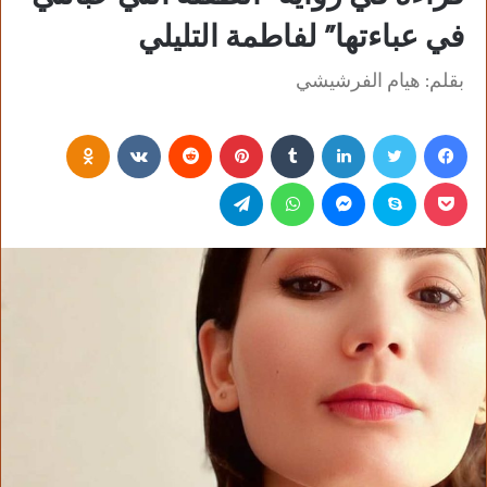
في عباءتها” لفاطمة التليلي
بقلم: هيام الفرشيشي
فيسبوك
تويتر
لينكدإن
‏Tumblr
بينتيريست
‏Reddit
‏VKontakte
Odnoklassniki
بوكيت
سكايب
ماسنجر
واتساب
تيلقرام