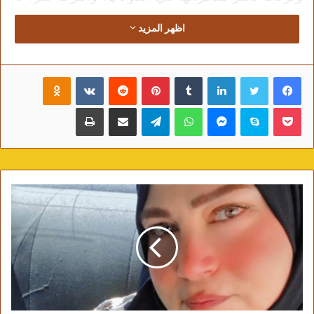
بعد رحيلها..
اظهر المزيد
فيسبوك
تويتر
لينكدإن
‏Tumblr
بينتيريست
‏Reddit
‏VKontakte
Odnoklassniki
بوكيت
سكايب
ماسنجر
واتساب
تيلقرام
مشاركة عبر البريد
طباعة