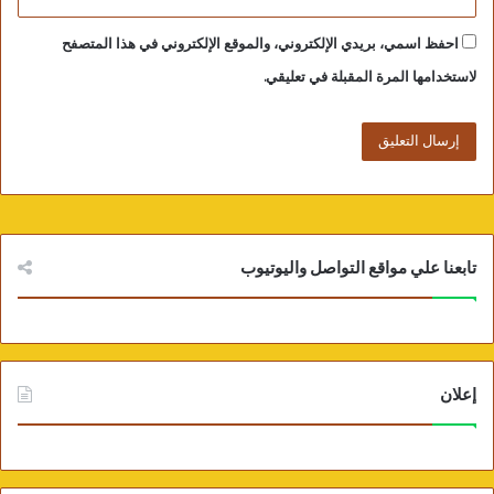
الرواية، جعل القرية سجنا وجحيما، مجرد العودة
احفظ اسمي، بريدي الإلكتروني، والموقع الإلكتروني في هذا المتصفح
إليها بعد سنوات من مغادرتها إلى المدينة يجرف
لاستخدامها المرة المقبلة في تعليقي.
أمواجا سلبية من القلق تختزنه الذكريات القاتمة
فالأحداث مترسبة هناك في عناصره المادية
والروحية.. القرية رمز التوتر والوجع والتجارب
القاسية والصادمة، ذلك المكان الذي غادرته غير
آسفة، لم تحب ذلك المكان لأنه يمثل الماضي الذي
أنهكها:
تابعنا علي مواقع التواصل واليوتيوب
“لم أتمن أن أعود لأعيش لحظاته” ص39
“كان الطريق طويلا وكنت أتمنى أن لا نصل” ص39
هذه القرية تصفها بالبائسة وهو بؤس مادي
ومعنوي، فهي تحاول اقتلاع الذكريات من روحها
إعلان
هي مصدر الكوابيس فهي تحمل روحا مدنسة..
يطغى عليها النفاق..
المنزل القديم يذكرها بالمعاملة القاسية: ضرب