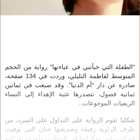
“الطفلة التي خبأتني في عباءتها” رواية من الحجم
المتوسط لفاطمة التليلي، وردت في 134 صفحة،
صادرة عن دار “أم الدنيا”. وقد صيغت في ثمانين
ثمانية فصول، تتصدرها عتبة الإهداء إلى النساء
الريفيات الموجوعات..
شكليا تقوم الرواية على التداول على السرد، من
طرف الراوية رفيقة وصديقتها حنان التي توفيت
وتركت دفتر مذكراتها في الدولاب، وأمرت بقراءته