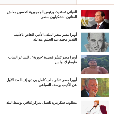
الليل خارج المنزل وما يترتب عليه ذلك من
المخاوف من الظلام والذئاب.
القباني تستغيث برئيس الجمهورية لتحسين معاش
الفنانين التشكيليين بمصر
التضاريس بين الجبل والوادي ومخاطره ص49
الوادي: واد ملاق جرف أخاها الأكبر عند انتقاله لبيع
المواشي..
أوبرا مصر تنشر الملف الأدبي الخاص بالأديب
القدير محمد عبد الحليم عبدالله
في الغابة وقع الاعتداء على اختها الصغيرة
الراعية..
أوبرا مصر تَنشُر قصيدة “حورية” .. للشاعر الشاب
وتبدو الأم في هذه البيئة ذات شخصية متبلدة: تبلد
فلومارك بولس
مشاعرها عند الاعتداء على ابنتها الراعية، ابنتها
حنان لا تعرف رائحتها، وحين ضمت أمها دفعتها
أوبرا مصر تَنشُر ملف كامل بي دي إف العدد الأول
بقوة، وطردتها من المنزل نهائياً حين اتهمت حنان
عن الأديب يوسف السباعي
زوجة أخيها بالزنا..
مطلوب سكرتيرة للعمل بمركز ثقافي بوسط البلد
في هذه البيئة العائلية لا يمكن الحصول على نزر
من الطمأنينة إلا بالقرآن: تحسنت حالة الأم