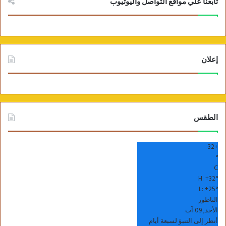
تابعنا علي مواقع التواصل واليوتيوب
إعلان
الطقس
32
+
°
C
H:
+
32°
L:
+
25°
الناظور
الأحد, 09 آب
أنظر إلى التنبؤ لسبعة أيام