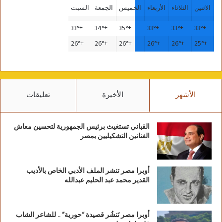
الاثنين
الثلاثاء
الأربعاء
الخميس
الجمعة
السبت
33°
+
34°
+
35°
+
33°
+
33°
+
33°
+
26°
+
26°
+
26°
+
26°
+
26°
+
25°
+
الأشهر
الأخيرة
تعليقات
القباني تستغيث برئيس الجمهورية لتحسين معاش
الفنانين التشكيليين بمصر
أوبرا مصر تنشر الملف الأدبي الخاص بالأديب
القدير محمد عبد الحليم عبدالله
أوبرا مصر تَنشُر قصيدة “حورية” .. للشاعر الشاب