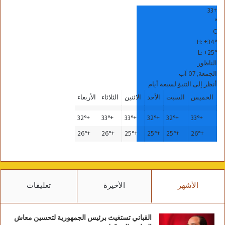
33
+
°
C
H:
+
34°
L:
+
25°
الناظور
الجمعة, 07 آب
أنظر إلى التنبؤ لسبعة أيام
الخميس
السبت
الأحد
الاثنين
الثلاثاء
الأربعاء
32°
+
33°
+
33°
+
32°
+
32°
+
33°
+
26°
+
26°
+
25°
+
25°
+
25°
+
26°
+
الأشهر
الأخيرة
تعليقات
القباني تستغيث برئيس الجمهورية لتحسين معاش