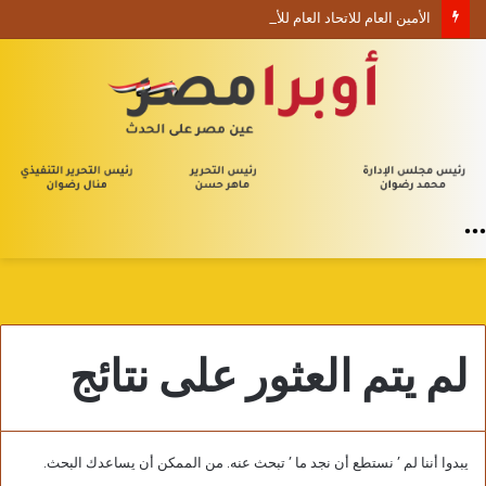
الأمين العام للاتحاد العام للأدباء والكتاب العرب ينعي السفير الفلسطيني دياب اللوح
القائمة
لم يتم العثور على نتائج
يبدوا أننا لم ’ نستطع أن نجد ما ’ تبحث عنه. من الممكن أن يساعدك البحث.