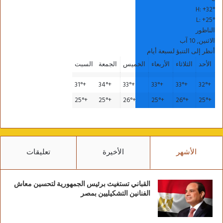
H:
+
32°
L:
+
25°
الناظور
الاثنين, 10 آب
أنظر إلى التنبؤ لسبعة أيام
الأحد
الثلاثاء
الأربعاء
الخميس
الجمعة
السبت
31°
+
34°
+
33°
+
33°
+
33°
+
32°
+
25°
+
25°
+
26°
+
25°
+
26°
+
25°
+
الأشهر
الأخيرة
تعليقات
القباني تستغيث برئيس الجمهورية لتحسين معاش
الفنانين التشكيليين بمصر