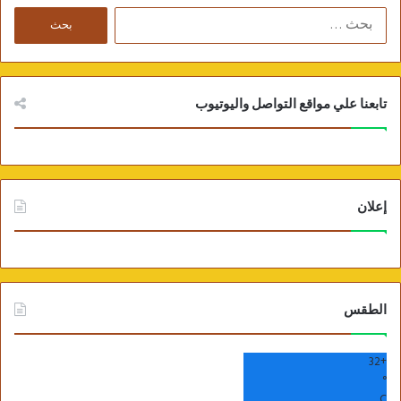
ا
ل
ب
ح
ث
تابعنا علي مواقع التواصل واليوتيوب
ع
ن
:
إعلان
الطقس
32
+
°
C