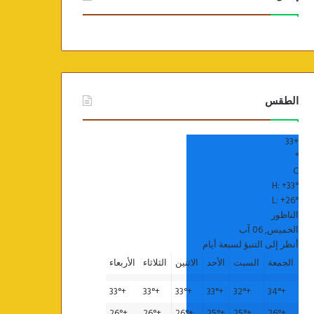
الطقس
33
+
°
C
H:
+
33°
L:
+
26°
الناظور
الخميس, 06 آب
أنظر إلى التنبؤ لسبعة أيام
الجمعة
السبت
الأحد
الاثنين
الثلاثاء
الأربعاء
33°
+
33°
+
33°
+
33°
+
32°
+
34°
+
26°
+
26°
+
26°
+
25°
+
25°
+
26°
+