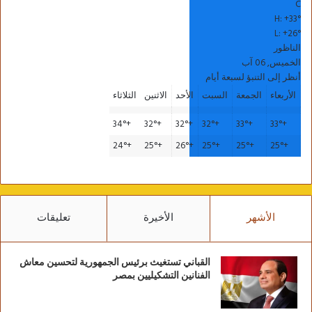
C
H:
+
33°
L:
+
26°
الناظور
الخميس, 06 آب
أنظر إلى التنبؤ لسبعة أيام
الأربعاء
الجمعة
السبت
الأحد
الاثنين
الثلاثاء
34°
+
32°
+
32°
+
32°
+
33°
+
33°
+
24°
+
25°
+
26°
+
25°
+
25°
+
25°
+
الأشهر
الأخيرة
تعليقات
القباني تستغيث برئيس الجمهورية لتحسين معاش
الفنانين التشكيليين بمصر