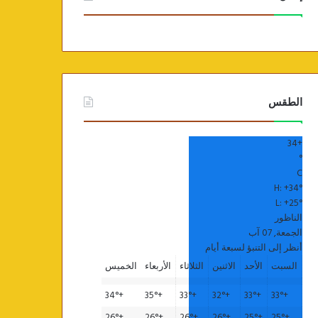
الطقس
34
+
°
C
H:
+
34°
L:
+
25°
الناظور
الجمعة, 07 آب
أنظر إلى التنبؤ لسبعة أيام
السبت
الأحد
الاثنين
الثلاثاء
الأربعاء
الخميس
34°
+
35°
+
33°
+
32°
+
33°
+
33°
+
26°
+
26°
+
26°
+
26°
+
25°
+
25°
+