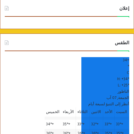
إعلان
الطقس
34
+
°
C
H:
+
34°
L:
+
25°
الناظور
الجمعة, 07 آب
أنظر إلى التنبؤ لسبعة أيام
السبت
الأحد
الاثنين
الثلاثاء
الأربعاء
الخميس
34°
+
35°
+
33°
+
32°
+
33°
+
33°
+
26°
+
26°
+
26°
+
26°
+
25°
+
25°
+