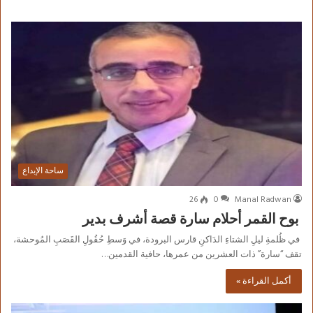
ساحة الإبداع
26
0
Manal Radwan
بوح القمر أحلام سارة قصة أشرف بدير
في ظُلمةِ ليلِ الشتاءِ الدَاكنِ قارس البرودة، في وَسطِ حُقُولِ القَصَبِ المُوحشة،
تقف “سارة” ذات العشرين من عمرها، حافية القدمين…
أكمل القراءة »