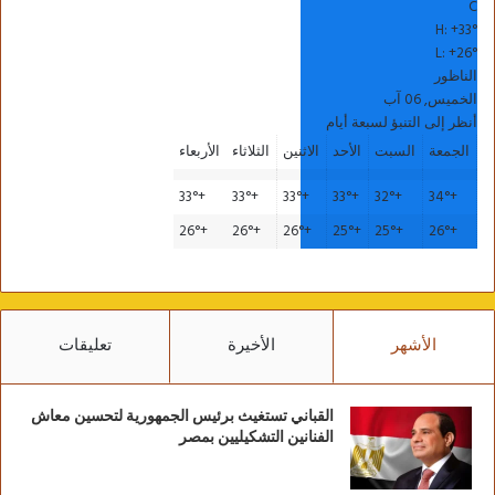
C
H:
+
33°
L:
+
26°
الناظور
الخميس, 06 آب
أنظر إلى التنبؤ لسبعة أيام
الجمعة
السبت
الأحد
الاثنين
الثلاثاء
الأربعاء
33°
+
33°
+
33°
+
33°
+
32°
+
34°
+
26°
+
26°
+
26°
+
25°
+
25°
+
26°
+
الأشهر
الأخيرة
تعليقات
القباني تستغيث برئيس الجمهورية لتحسين معاش
الفنانين التشكيليين بمصر