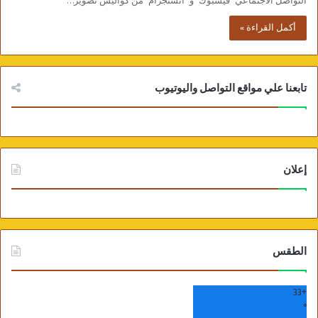
التواصل الاجتماعي “فيسبوك” و” انستجرام” من كواليس تصوير…
أكمل القراءة »
تابعنا علي مواقع التواصل واليوتيوب
إعلان
الطقس
33
+
°