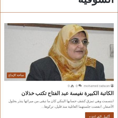
ساحة الإبداع
0
0
mohamed radwan
الكاتبة الكبيرة نفيسة عبد الفتاح تكتب خذلان
ابتسمت وهي تمزق كشف حسابها البنكي كان ما تبقى من ميراثها ينذر بحلول
الأصفار، انفضت جلستهما العائلية منذ قليل، تركوها…
أكمل القراءة »