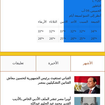
L:
+
26°
الناظور
الخميس, 06 آب
أنظر إلى التنبؤ لسبعة أيام
الجمعة
السبت
الأحد
الاثنين
الثلاثاء
الأربعاء
33°
+
32°
+
33°
+
32°
+
32°
+
34°
+
26°
+
26°
+
25°
+
26°
+
25°
+
26°
+
الأشهر
الأخيرة
تعليقات
القباني تستغيث برئيس الجمهورية لتحسين معاش
الفنانين التشكيليين بمصر
أوبرا مصر تنشر الملف الأدبي الخاص بالأديب
القدير محمد عبد الحليم عبدالله