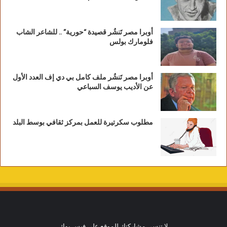
أوبرا مصر تَنشُر قصيدة “حورية” .. للشاعر الشاب
فلومارك بولس
أوبرا مصر تَنشُر ملف كامل بي دي إف العدد الأول
عن الأديب يوسف السباعي
مطلوب سكرتيرة للعمل بمركز ثقافي بوسط البلد
لا تنسي مشاركتك للموقع علي فيس بوك