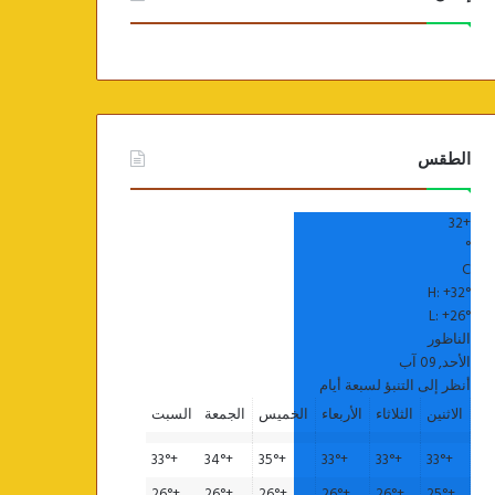
الطقس
32
+
°
C
H:
+
32°
L:
+
26°
الناظور
الأحد, 09 آب
أنظر إلى التنبؤ لسبعة أيام
الاثنين
الثلاثاء
الأربعاء
الخميس
الجمعة
السبت
33°
+
34°
+
35°
+
33°
+
33°
+
33°
+
26°
+
26°
+
26°
+
26°
+
26°
+
25°
+