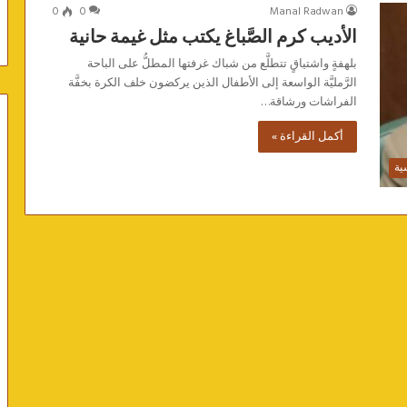
0
0
Manal Radwan
الأديب كرم الصَّباغ يكتب مثل غيمة حانية
بلهفةٍ واشتياقٍ تتطلَّع من شباك غرفتها المطلُّ على الباحة
الرَّمليَّة الواسعة إلى الأطفال الذين يركضون خلف الكرة بخفَّة
الفراشات ورشاقة…
أكمل القراءة »
ية