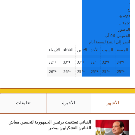
°
C
H:
+
33°
L:
+
26°
الناظور
الخميس, 06 آب
أنظر إلى التنبؤ لسبعة أيام
الجمعة
السبت
الأحد
الاثنين
الثلاثاء
الأربعاء
32°
+
33°
+
33°
+
32°
+
32°
+
34°
+
26°
+
26°
+
25°
+
25°
+
25°
+
25°
+
الأشهر
الأخيرة
تعليقات
القباني تستغيث برئيس الجمهورية لتحسين معاش
الفنانين التشكيليين بمصر