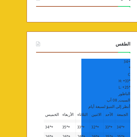
الطقس
34
+
°
C
H:
+
33°
L:
+
25°
الناظور
السبت, 08 آب
أنظر إلى التنبؤ لسبعة أيام
الجمعة
الأحد
الاثنين
الثلاثاء
الأربعاء
الخميس
34°
+
35°
+
33°
+
32°
+
33°
+
34°
+
26°
+
26°
+
26°
+
26°
+
25°
+
25°
+