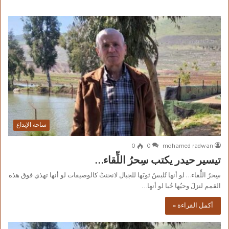
ساحة الإبداع
0
0
mohamed radwan
تيسير حيدر يكتب سِحرُ اللِّقاء…
سِحرُ اللِّقاء… لو أنها تُلبسُ ثوبَها للجبال لانحنتْ كالوصيفات لو أنها تهذي فوق هذه
القمم لنزلَ وحيُها حُبا لو أنها…
أكمل القراءة »