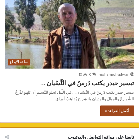
ساحة الإبداع
10
0
mohamed radwan
تيسير حيدر يكتب دَرسٌ في النِّسْيان …
تيسير حيدر يكتب دَرسٌ في النِّسْيان … في اللّيلِ يَحلو للنَّسيمِ أن يَلهو يَذْرعُ
الشَّوارعَ والجبالَ والوديانَ بانشِراح يُداعِبُ أوراقَ…
أكمل القراءة »
تابعنا علي مواقع التواصل واليوتيوب