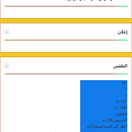
إعلان
الطقس
33
+
°
C
H:
+
33°
L:
+
26°
الناظور
الخميس, 06 آب
أنظر إلى التنبؤ لسبعة أيام