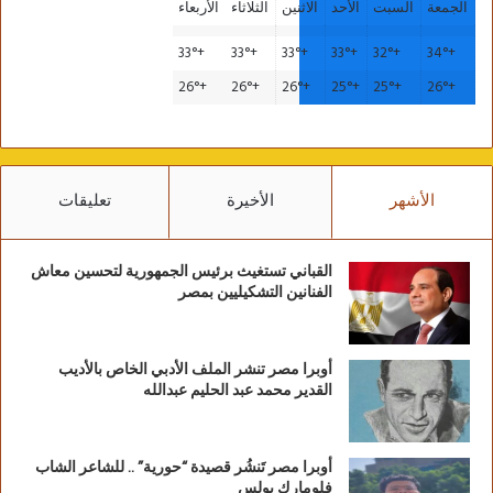
الجمعة
السبت
الأحد
الاثنين
الثلاثاء
الأربعاء
33°
+
33°
+
33°
+
33°
+
32°
+
34°
+
26°
+
26°
+
26°
+
25°
+
25°
+
26°
+
الأشهر
الأخيرة
تعليقات
القباني تستغيث برئيس الجمهورية لتحسين معاش
الفنانين التشكيليين بمصر
أوبرا مصر تنشر الملف الأدبي الخاص بالأديب
القدير محمد عبد الحليم عبدالله
أوبرا مصر تَنشُر قصيدة “حورية” .. للشاعر الشاب
فلومارك بولس