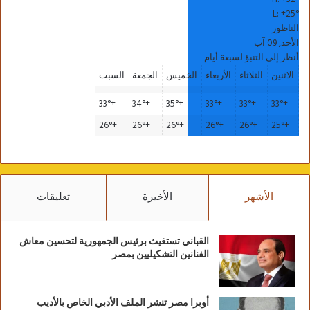
L:
+
25°
الناظور
الأحد, 09 آب
أنظر إلى التنبؤ لسبعة أيام
الاثنين
الثلاثاء
الأربعاء
الخميس
الجمعة
السبت
33°
+
34°
+
35°
+
33°
+
33°
+
33°
+
26°
+
26°
+
26°
+
26°
+
26°
+
25°
+
الأشهر
الأخيرة
تعليقات
القباني تستغيث برئيس الجمهورية لتحسين معاش
الفنانين التشكيليين بمصر
أوبرا مصر تنشر الملف الأدبي الخاص بالأديب