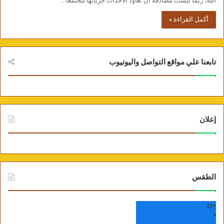
الله، ربما ليست مصادفة أن تعاود الأحداث جريانها ليجتمعا…
أكمل القراءة »
تابعنا علي مواقع التواصل واليوتيوب
إعلان
الطقس
33
+
°