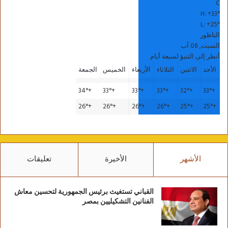
C
H:
+
33°
L:
+
25°
الناظور
السبت, 08 آب
أنظر إلى التنبؤ لسبعة أيام
الأحد
الاثنين
الثلاثاء
الأربعاء
الخميس
الجمعة
34°
+
33°
+
33°
+
33°
+
32°
+
33°
+
26°
+
26°
+
26°
+
26°
+
25°
+
25°
+
الأشهر
الأخيرة
تعليقات
القباني تستغيث برئيس الجمهورية لتحسين معاش
الفنانين التشكيليين بمصر