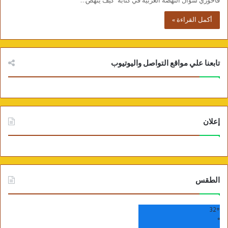
فاخوري سؤال النهضة العربية في كتابه “كيفَ ينهضُ…
أكمل القراءة »
تابعنا علي مواقع التواصل واليوتيوب
إعلان
الطقس
32
+
°