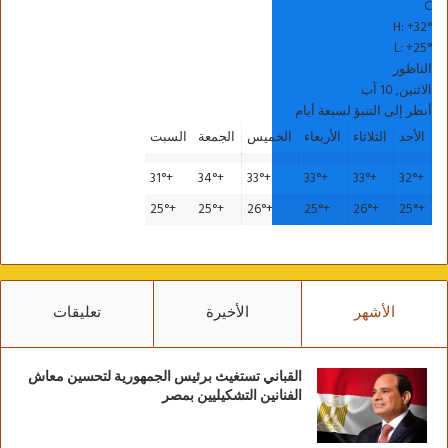
C
H:
+
32°
L:
+
25°
الناظور
الاثنين, 10 آب
أنظر إلى التنبؤ لسبعة أيام
الأحد
الثلاثاء
الأربعاء
الخميس
الجمعة
السبت
31°
+
34°
+
33°
+
33°
+
33°
+
32°
+
25°
+
25°
+
26°
+
25°
+
26°
+
25°
+
الأشهر
الأخيرة
تعليقات
القباني تستغيث برئيس الجمهورية لتحسين معاش
الفنانين التشكيليين بمصر