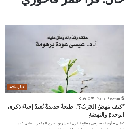
أخبار ثقافية
0
0
Manal Radwan
“كيفَ ينهضُ العَرَبُ؟”.. طبعةٌ جديدةٌ تُعيدُ إحياءَ ذكرى
الوحدةِ والنهضةِ
عمّان – أوبرا مصر في مطلع القرن العشرين، طرح المفكر اللبناني عمر