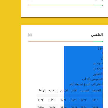
الطقس
33
+
°
C
H:
+
33°
L:
+
27°
الناظور
الخميس, 06 آب
أنظر إلى التنبؤ لسبعة أيام
الجمعة
السبت
الأحد
الاثنين
الثلاثاء
الأربعاء
33°
+
33°
+
32°
+
32°
+
32°
+
33°
+
26°
+
26°
+
25°
+
25°
+
25°
+
26°
+