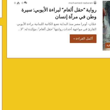
0
0
mohamed radwan
رواية “حقل ألغام” لبراءة الأيوبي: سيرة
وطن في مرآة إنسان
عمّان- أوبرا مصر منذ البداية تضع الكاتبة اللبنانية براءة الأيوبي
القارئ في مواجهة أحداث روايتها “حقل ألغام”، مؤكدة له: “لا…
أكمل القراءة »
فية