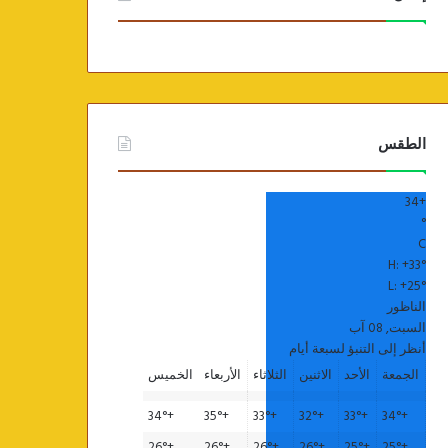
الطقس
34
+
°
C
H:
+
33°
L:
+
25°
الناظور
السبت, 08 آب
أنظر إلى التنبؤ لسبعة أيام
الجمعة
الأحد
الاثنين
الثلاثاء
الأربعاء
الخميس
34°
+
35°
+
33°
+
32°
+
33°
+
34°
+
26°
+
26°
+
26°
+
26°
+
25°
+
25°
+