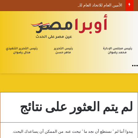
الأمين العام للاتحاد العام للأدباء والكتاب العرب ينعي السفير الفلسطيني دياب اللوح
القائمة
لم يتم العثور على نتائج
يبدوا أننا لم ’ نستطع أن نجد ما ’ تبحث عنه. من الممكن أن يساعدك البحث.