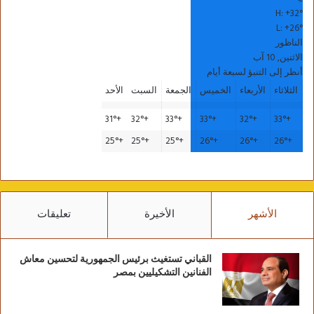
H:
+
32°
L:
+
26°
الناظور
الاثنين, 10 آب
أنظر إلى التنبؤ لسبعة أيام
الثلاثاء
الأربعاء
الخميس
الجمعة
السبت
الأحد
31°
+
32°
+
33°
+
33°
+
32°
+
33°
+
25°
+
25°
+
25°
+
26°
+
26°
+
26°
+
الأشهر
الأخيرة
تعليقات
القباني تستغيث برئيس الجمهورية لتحسين معاش
الفنانين التشكيليين بمصر