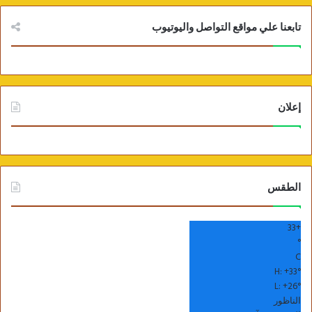
تابعنا علي مواقع التواصل واليوتيوب
إعلان
الطقس
33
+
°
C
H:
+
33°
L:
+
26°
الناظور