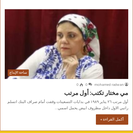
ساحة الإبداع
0
0
mohamed radwan
مي مختار تكتب: أول مرتب
أول مرتب ٢٦ يناير ١٩٨٩ في بدايات التسعينات وقفت أمام صراف البنك اتسلم
راتبي الاول داخل مظروف ابيض يحمل اسمي…
أكمل القراءة »