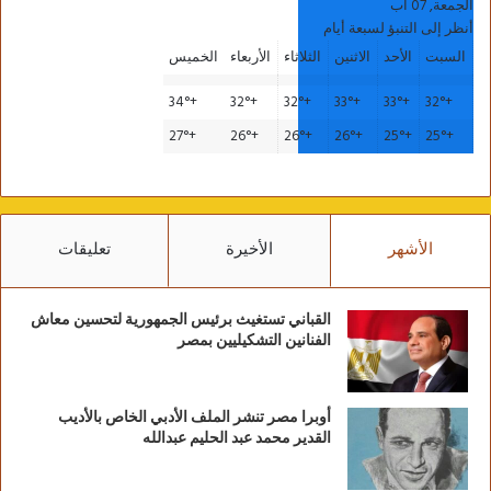
الجمعة, 07 آب
أنظر إلى التنبؤ لسبعة أيام
السبت
الأحد
الاثنين
الثلاثاء
الأربعاء
الخميس
34°
+
32°
+
32°
+
33°
+
33°
+
32°
+
27°
+
26°
+
26°
+
26°
+
25°
+
25°
+
الأشهر
الأخيرة
تعليقات
القباني تستغيث برئيس الجمهورية لتحسين معاش
الفنانين التشكيليين بمصر
أوبرا مصر تنشر الملف الأدبي الخاص بالأديب
القدير محمد عبد الحليم عبدالله