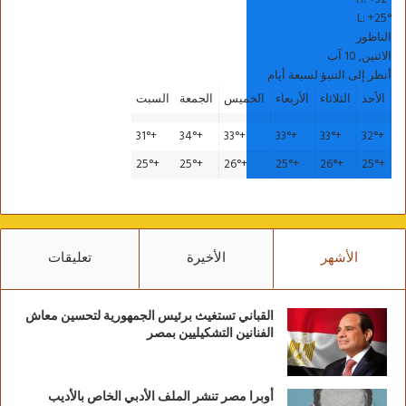
L:
+
25°
الناظور
الاثنين, 10 آب
أنظر إلى التنبؤ لسبعة أيام
الأحد
الثلاثاء
الأربعاء
الخميس
الجمعة
السبت
31°
+
34°
+
33°
+
33°
+
33°
+
32°
+
25°
+
25°
+
26°
+
25°
+
26°
+
25°
+
الأشهر
الأخيرة
تعليقات
القباني تستغيث برئيس الجمهورية لتحسين معاش
الفنانين التشكيليين بمصر
أوبرا مصر تنشر الملف الأدبي الخاص بالأديب