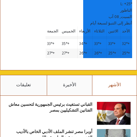
L:
+
25°
الناظور
السبت, 08 آب
أنظر إلى التنبؤ لسبعة أيام
الأحد
الاثنين
الثلاثاء
الأربعاء
الخميس
الجمعة
33°
+
35°
+
34°
+
33°
+
33°
+
32°
+
27°
+
27°
+
26°
+
26°
+
25°
+
25°
+
الأشهر
الأخيرة
تعليقات
القباني تستغيث برئيس الجمهورية لتحسين معاش
الفنانين التشكيليين بمصر
أوبرا مصر تنشر الملف الأدبي الخاص بالأديب