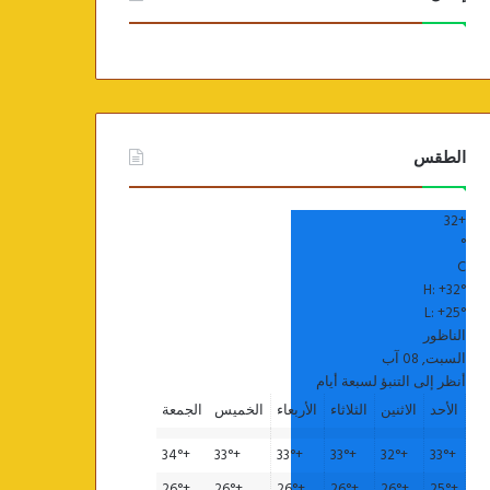
الطقس
32
+
°
C
H:
+
32°
L:
+
25°
الناظور
السبت, 08 آب
أنظر إلى التنبؤ لسبعة أيام
الأحد
الاثنين
الثلاثاء
الأربعاء
الخميس
الجمعة
34°
+
33°
+
33°
+
33°
+
32°
+
33°
+
26°
+
26°
+
26°
+
26°
+
26°
+
25°
+