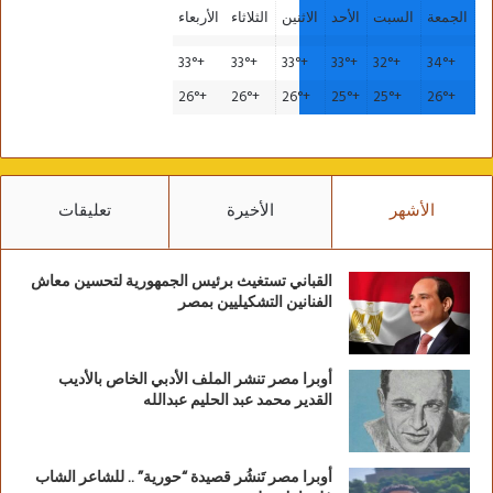
الجمعة
السبت
الأحد
الاثنين
الثلاثاء
الأربعاء
33°
+
33°
+
33°
+
33°
+
32°
+
34°
+
26°
+
26°
+
26°
+
25°
+
25°
+
26°
+
الأشهر
الأخيرة
تعليقات
القباني تستغيث برئيس الجمهورية لتحسين معاش
الفنانين التشكيليين بمصر
أوبرا مصر تنشر الملف الأدبي الخاص بالأديب
القدير محمد عبد الحليم عبدالله
أوبرا مصر تَنشُر قصيدة “حورية” .. للشاعر الشاب