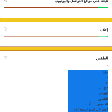
تابعنا علي مواقع التواصل واليوتيوب
إعلان
الطقس
33
+
°
C
H:
+
33°
L:
+
26°
الناظور
الخميس, 06 آب
أنظر إلى التنبؤ لسبعة أيام