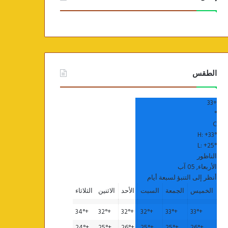
الطقس
33
+
°
C
H:
+
33°
L:
+
25°
الناظور
الأربعاء, 05 آب
أنظر إلى التنبؤ لسبعة أيام
الخميس
الجمعة
السبت
الأحد
الاثنين
الثلاثاء
34°
+
32°
+
32°
+
32°
+
33°
+
33°
+
24°
+
25°
+
26°
+
25°
+
25°
+
26°
+