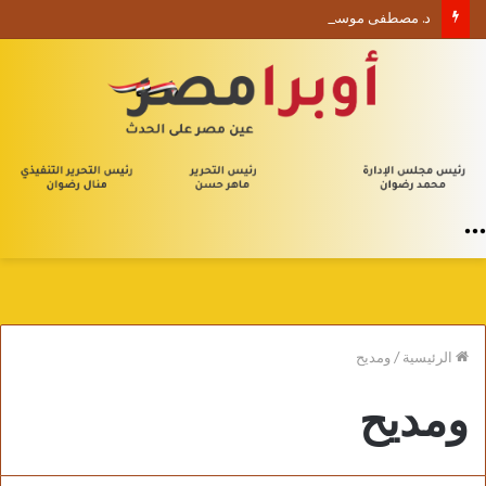
د. مصطفى موسى يكتب الأربعون الإدارية (1) من يلا إدارة
القائمة
الرئيسية
/
ومديح
ومديح