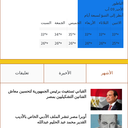
الناظور
الأحد, 09 آب
أنظر إلى التنبؤ لسبعة أيام
الاثنين
الثلاثاء
الأربعاء
الخميس
الجمعة
السبت
33°
+
34°
+
35°
+
33°
+
33°
+
33°
+
26°
+
26°
+
26°
+
26°
+
26°
+
25°
+
الأشهر
الأخيرة
تعليقات
القباني تستغيث برئيس الجمهورية لتحسين معاش
الفنانين التشكيليين بمصر
أوبرا مصر تنشر الملف الأدبي الخاص بالأديب
القدير محمد عبد الحليم عبدالله