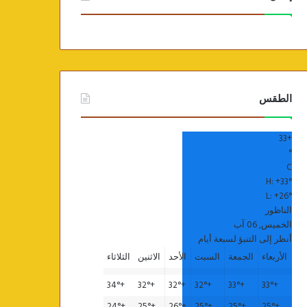
الطقس
33
+
°
C
H:
+
33°
L:
+
26°
الناظور
الخميس, 06 آب
أنظر إلى التنبؤ لسبعة أيام
الأربعاء
الجمعة
السبت
الأحد
الاثنين
الثلاثاء
34°
+
32°
+
32°
+
32°
+
33°
+
33°
+
24°
+
25°
+
26°
+
25°
+
25°
+
25°
+