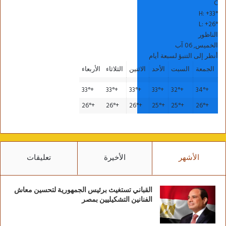
C
H:
+
33°
L:
+
26°
الناظور
الخميس, 06 آب
أنظر إلى التنبؤ لسبعة أيام
الجمعة
السبت
الأحد
الاثنين
الثلاثاء
الأربعاء
33°
+
33°
+
33°
+
33°
+
32°
+
34°
+
26°
+
26°
+
26°
+
25°
+
25°
+
26°
+
الأشهر
الأخيرة
تعليقات
القباني تستغيث برئيس الجمهورية لتحسين معاش
الفنانين التشكيليين بمصر