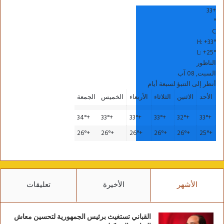
33
+
°
C
H:
+
33°
L:
+
25°
الناظور
السبت, 08 آب
أنظر إلى التنبؤ لسبعة أيام
الأحد
الاثنين
الثلاثاء
الأربعاء
الخميس
الجمعة
34°
+
33°
+
33°
+
33°
+
32°
+
33°
+
26°
+
26°
+
26°
+
26°
+
26°
+
25°
+
الأشهر
الأخيرة
تعليقات
القباني تستغيث برئيس الجمهورية لتحسين معاش