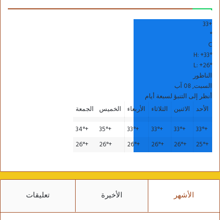
33
+
°
C
H:
+
33°
L:
+
26°
الناظور
السبت, 08 آب
أنظر إلى التنبؤ لسبعة أيام
الأحد
الاثنين
الثلاثاء
الأربعاء
الخميس
الجمعة
34°
+
35°
+
33°
+
33°
+
33°
+
33°
+
26°
+
26°
+
26°
+
26°
+
26°
+
25°
+
الأشهر
الأخيرة
تعليقات