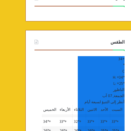
الطقس
34
+
°
C
H:
+
34°
L:
+
25°
الناظور
الجمعة, 07 آب
أنظر إلى التنبؤ لسبعة أيام
السبت
الأحد
الاثنين
الثلاثاء
الأربعاء
الخميس
34°
+
33°
+
32°
+
33°
+
33°
+
33°
+
26°
+
26°
+
26°
+
26°
+
25°
+
25°
+