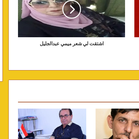
اشتقت لي شعر ميمي عبدالجليل