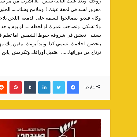
ترتاح من دورانها……   هتدبل أوراقك وتكرمش  يابن ال
فيسبوك
تويتر
لينكدإن
‏Tumblr
بينتيريست
شاركها