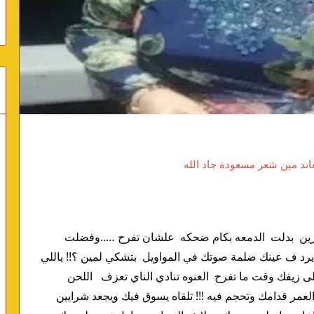
ياللي نهارك غادر بدري  ورسمت الليل في عيون حايرين  بدلت  الدمعه بكام ضحكه  علشان تفرح …..وفضلت 
حزين تناجي الطيف….. يناجيك وهمه  وتشوف النور  يرد ف عينك ضلمة صوتك في المواويل  بتشكي لمين ؟!! ياللي 
الوردات اللي ف خدك خلوك مسكين  الفل مراهن على زيفك وقت ما تفرح  الغنوه تنادي الناي تعزف   اللحن 
يثور….  ويتمرد  منتش عارف رايح على فين  بتسوق العمر قدامك وتحجم فيه !!! تلقاه يسوق فيك ويجعد شرايين 