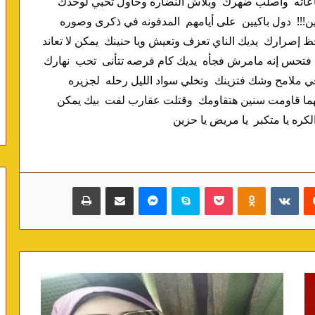
روحك  ويعد عليك الثانيه سنين   يلا اشرب من مر ساعاته  واصلب ضهرك  وبلاش النضاره وحاول تحبي لوحدك  
مغرور لسه في لمعة عينك!!  وملامح وشك….. الحلوين!!!  دول باكيين  على أيامهم  المدفونه في ذكرى وصوره 
وكام فيديو  بيصالحوا البسمه على الدمعه  اللحن يلاحظ إصرارك  يديك الناي تعزف وتعيش ويا حنينك  يمكن لا تعاند 
ولا تشكي  وتصاحب عمرك لو لحظه …. لو يوم واحد  فتحس إنه مامرش فجأه  يديك كام فرصه تتأنى  تحب  نهارك 
يستنى  تعشق في شروقه خيوط الشمس  اما تعلم في ملامح وشك فتزينك  وتخلي سواد الليل رحله  لجزيره  
بتحضن  احلامك  تسمي كدا  وتبدأ يومك  بيقين إنك مهما قاومت سنين هتقاومك  وقتلت عقارب لفت  بيك يمكن 
كره يا متكبر  يا مريض يا حزين
‏Reddit
‏VKontakte
Odnoklassniki
بوكيت
سكايب
ماسنجر
مشاركة عبر البريد
طباعة