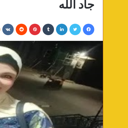
جاد الله
فيسبوك
تويتر
لينكدإن
‏Tumblr
بينتيريست
‏Reddit
‏VKontakte