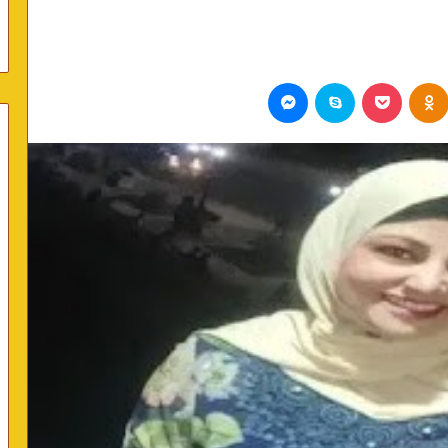
Odnoklassniki
بوكيت
سكايب
ماسنجر