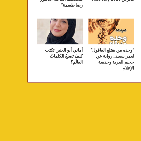
رضا طعيمة”
“وحده من يقتلع العاقول”
أماني أبو العنين تكتب
لعمر سعيد.. رواية عن
كيفَ تصنعُ الكلماتُ
جحيم الغربة وخديعة
العالَم؟
الإعلام