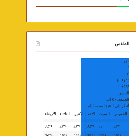
الطقس
33
+
°
C
H:
+
34°
L:
+
25°
الناظور
الجمعة, 07 آب
أنظر إلى التنبؤ لسبعة أيام
الخميس
السبت
الأحد
الاثنين
الثلاثاء
الأربعاء
32°
+
33°
+
33°
+
32°
+
32°
+
33°
+
26°
+
26°
+
25°
+
25°
+
25°
+
26°
+