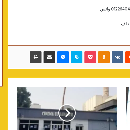
‏Reddit
‏VKontakte
Odnoklassniki
بوكيت
سكايب
ماسنجر
مشاركة عبر البريد
طباعة