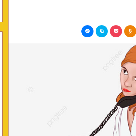
Odnoklassniki
بوكيت
سكايب
ماسنجر