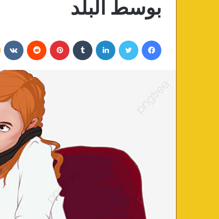
بوسط البلد
فيسبوك
تويتر
لينكدإن
‏Tumblr
بينتيريست
‏Reddit
‏VKontakte