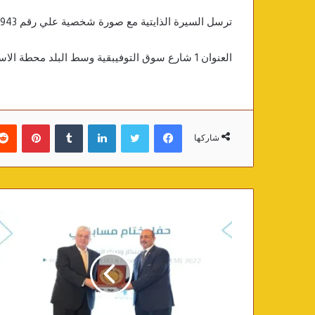
ترسل السيرة الذايتية مع صورة شخصية علي رقم 01226404943 واتس
العنوان 1 شارع سوق التوفيبقية وسط البلد محطة الاسعاف
فيسبوك
تويتر
لينكدإن
‏Tumblr
بينتيريست
شاركها