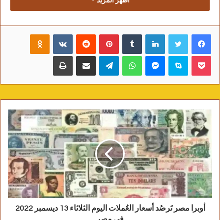
اظهر المزيد
عيار 21 :
فيسبوك
تويتر
لينكدإن
‏Tumblr
بينتيريست
‏Reddit
‏VKontakte
Odnoklassniki
بوكيت
سكايب
ماسنجر
واتساب
تيلقرام
مشاركة عبر البريد
طباعة
سعر الذهب عيار 21، الأكثر تداولًا في مصر ومدن
الصعيد بنحو 1650 جنيهًا.
عيار 18 :
سجل سعر الذهب عيار 18، الأكثر انتشارًا في مدن
الوجه البحري 1414 جنيهًا للجرام.
أوبرا مصر تَرصُد أسعار العُملات اليوم الثلاثاء 13 ديسمبر 2022
في مصر