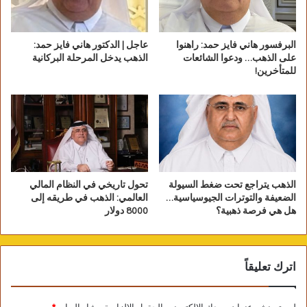
البرفسور هاني فايز حمد: راهنوا
عاجل | الدكتور هاني فايز حمد:
على الذهب… ودعوا الشائعات
الذهب يدخل المرحلة البركانية
للمتأخرين!
“أوبرا مصر تؤكد أن هذه الأسعار
إسترشادية قابلة للزيادة والهبوط حسب
الحالة المتقلبة للأسعار وتختلف من
الذهب يتراجع تحت ضغط السيولة
تحول تاريخي في النظام المالي
محافظة لأخري ومن محل لآخر ومن تاجر لآخر
الضعيفة والتوترات الجيوسياسية…
العالمي: الذهب في طريقه إلى
هل هي فرصة ذهبية؟
8000 دولار
كما تختلف أسعار المصنعية”.
اترك تعليقاً