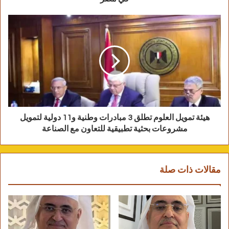
عيار 14 :
وصل سعر الذهب عيار 14، الفئة الاقتصادية،
عند 1100 جنيه للجرام.
الجنيه الذهب :
هيئة تمويل العلوم تطلق 3 مبادرات وطنية و11 دولية لتمويل
مشروعات بحثية تطبيقية للتعاون مع الصناعة
سجل سعر الجنيه الذهب، وزن 8 جرامات عيار 21،
مقالات ذات صلة
مستوى 13200 جنيه، وذلك دون إضافة مصنعية أو
دمغة أو ضريبة.