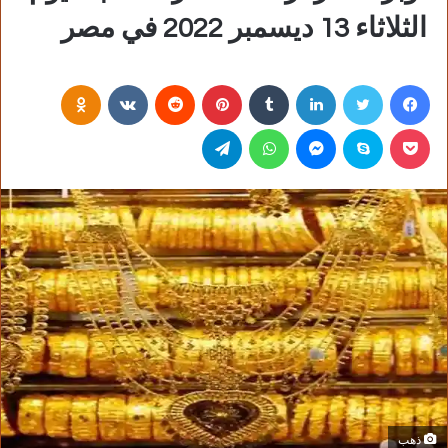
الثلاثاء 13 ديسمبر 2022 في مصر
فيسبوك
تويتر
لينكدإن
‏Tumblr
بينتيريست
‏Reddit
‏VKontakte
Odnoklassniki
بوكيت
سكايب
ماسنجر
واتساب
تيلقرام
ذهب