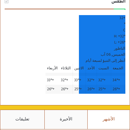
الطقس
32
+
°
C
H:
+
32°
L:
+
26°
الناظور
الخميس, 06 آب
أنظر إلى التنبؤ لسبعة أيام
الجمعة
السبت
الأحد
الاثنين
الثلاثاء
الأربعاء
33°
+
32°
+
33°
+
32°
+
32°
+
34°
+
26°
+
26°
+
25°
+
26°
+
25°
+
26°
+
الأشهر
الأخيرة
تعليقات