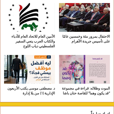
فيلم التاروت بطولة سمية الخشاب ورانيا يوسف وناهد السباعي
الاحتفال بمرور مئة وخمسين عامًا
الأمين العام للاتحاد العام للأدباء
على تأسيس جريدة الأهرام
والكتاب العرب ينعي السفير
الفلسطيني دياب اللوح
الموت وظلاله: قراءة في مجموعة
د. مصطفى موسى يكتب الأربعون
“قد يكون وهما” للقاصة حنان باشا
الإدارية (1) من يلا إدارة