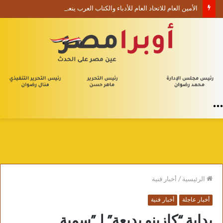
الأمين العام للاتحاد العام للأدباء والكتاب العرب ينعي السفير الفلسطيني دياب اللوح
القائمة
الرئيسية
/
أخبار فنية
أخبار عاجلة
أخبار فنية
بداية “كازينو بديعة” لـ”سمية