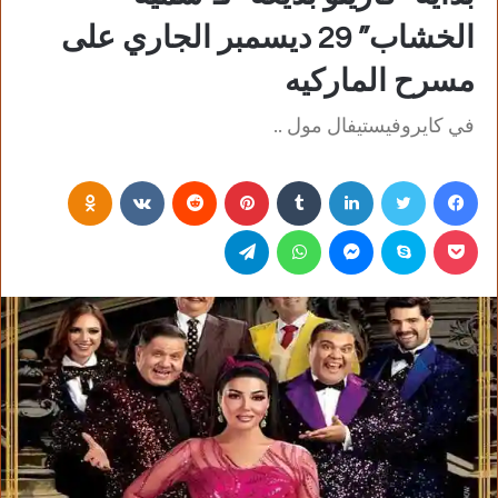
الخشاب” 29 ديسمبر الجاري على
مسرح الماركيه
في كايروفيستيفال مول ..
فيسبوك
تويتر
لينكدإن
‏Tumblr
بينتيريست
‏Reddit
‏VKontakte
Odnoklassniki
بوكيت
سكايب
ماسنجر
واتساب
تيلقرام