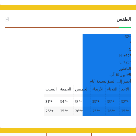
الطقس
32
+
°
C
H:
+
32°
L:
+
25°
الناظور
الاثنين, 10 آب
أنظر إلى التنبؤ لسبعة أيام
الأحد
الثلاثاء
الأربعاء
الخميس
الجمعة
السبت
31°
+
34°
+
33°
+
33°
+
33°
+
32°
+
25°
+
25°
+
26°
+
25°
+
26°
+
25°
+