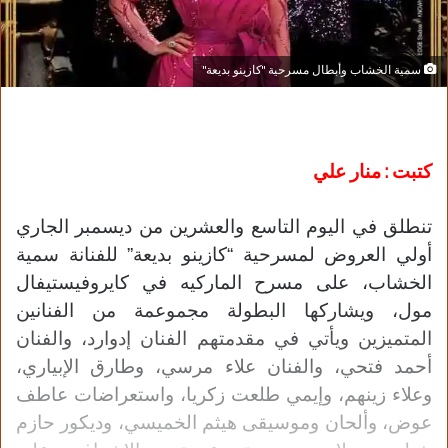
سمية الخشاب وأبطال مسرحية "كازينو بديعة"
كتبت : منار علي
تنطلق في اليوم التاسع والعشرين من ديسمبر الجاري
أولي العروض لمسرحية “كازينو بديعة” للفنانة سمية
الخشاب، على مسرح الماركيه في كايروفيستيفال
مول، ويشاركها البطولة مجموعمة من الفنانين
المتميزين ويأتي في مقدمتهم الفنان إدوارد، والفنان
أحمد فتحي، والفنان علاء مرسي، وطارق الإبياري،
وعلاء زينهم، وإيمي طلعت زكريا، واستعراضات عاطف
عوض، وألحان وموسيقى هيثم الخميسي، وديكور حازم