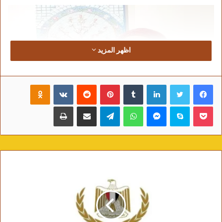
اظهر المزيد
فيسبوك
تويتر
لينكدإن
‏Tumblr
بينتيريست
‏Reddit
‏VKontakte
Odnoklassniki
بوكيت
سكايب
ماسنجر
واتساب
تيلقرام
مشاركة عبر البريد
طباعة
الدكتورة صفية القباني نقيب التشكيليين وعضو اللجنة العليا لملتقى الأقصر
الدولي للتصوير بدورته الخامسة عشر
وقد أشارت “القباني” إلي أن الدورة الأخيرة لهذه
الفاعلية الدولية قد تضمنت دماءاً جديدة مثل الدكتورة
أسماء النواوى كقوميسير، والتى أدارتها بحرفية شديدة
تجلى أثرها فى نتاج الملتقى المثمر عبر الأعمال الفنية