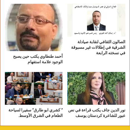
ختام عاليات الدورة الخامسة عشر لملتقى الأقصر الدولي للتصوير
الجدير بالذكر أن الدورة الأخير للملتقى تشكلت من من
كبار الفنانين التشكيليين، وعضوية أسماء النواوى أستاذ
الصالون الثقافي لنقابة صيادلة
بكلية التصميم والفنون والجامعة البريطانية (قوميسير
الشرقية في إطلالات غير مسبوقة
الملتقى)، وفاطمة عبدالرحمن وكيل كلية الفنون
في نسخته الرابعة
أحمد طنطاوي يكتب حين يصبح
الجميلة بجامعة حلوان، عماد أبو زيد الأستاذ بكلية
الوجود علامة استفهام
التربية الفنية بجامعة حلوان، عادل ثروت الأستاذ بكلية
التربية الفنية بجامعة حلوان، وليد قانوش، صالح
عبدالمعطى الأستاذ بكلية الفنون الجميلة وجامعة
الأقصر، صفية القبانى نقيب الفنانين التشكيليين، وليد
قانوش رئيس قطاع الفنون التشكيلية، المستشار أحمد
بركات.
نور الدين جاف يكتب قراءة في نص
” كشري ابو طارق” سفيرا لسياحة
عبور للشاعرة كردستان يوسف
الطعام في الشرق الأوسط.