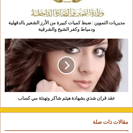
المتباينة فى الرؤى والأتجاهات والتقنيات التى وثقت
لحضارة الأقصر بوعى شديد لفنانين تأثروا بالمكان
بزواياه المتباينة، وتابعت: “كما أرى أن التنوع بين
مديريات التموين : ضبط كميات كبيرة من الأرز الشعير ‏بالدقهلية
الفنانين المشاركيين سواء من الأجانب والعرب
ودمياط وكفر الشيخ والشرقية
والمصريين، فضلاً عن الشباب المشاركين بالورشة
ودمج جليى الخبرة مع الشباب أعطى فائدة كبيرة
للطرفيين على حد سواء.. فضلاً عن دعم شباب كلية
الفنون الجميلة بالأقصر كان له دورًا غاية فى الأهمية”.
عقد قران شذي بشهادة هيثم شاكر وتهنئة مي كساب
مقالات ذات صلة