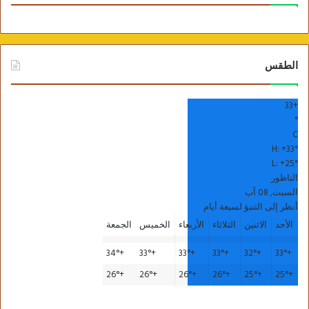
الطقس
33
+
°
C
مبني نقابة الفنانين التشكيليين
H:
+
33°
L:
+
25°
الناظور
السبت, 08 آب
أنظر إلى التنبؤ لسبعة أيام
الأحد
الاثنين
الثلاثاء
الأربعاء
الخميس
الجمعة
34°
+
33°
+
33°
+
33°
+
32°
+
33°
+
26°
+
26°
+
26°
+
26°
+
25°
+
25°
+