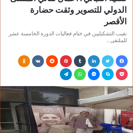
الدولي للتصوير وثقت حضارة
الأقصر
نقيب التشكيليين في ختام فعاليات الدورة الخامسة عشر
للملتقى ..
فيسبوك
تويتر
لينكدإن
‏Tumblr
بينتيريست
‏Reddit
‏VKontakte
Odnoklassniki
بوكيت
سكايب
ماسنجر
واتساب
تيلقرام