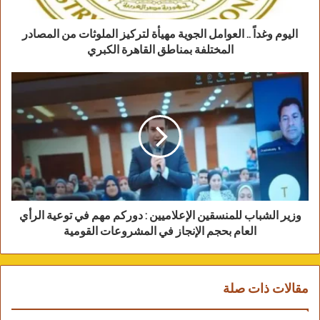
من جانبه، أكد الدكتور طارق الرفاعي، مدير المنظومة،
حرص المنظومة على توفير قنوات تواصل عصرية
اليوم وغداً .. العوامل الجوية مهيأة لتركيز الملوثات من المصادر
تتناسب مع مختلف شرائح المجتمع المصري، لتلقي
المختلفة بمناطق القاهرة الكبري
ورصد شكاوى المواطنين والتعامل معها، وفي هذا
الإطار، أشار الدكتور طارق الرفاعي إلى تلقي ورصد
المنظومة 123 ألف شكوى وطلب واستغاثة خلال شهر
نوفمبر 2022، وردت 59% منها من خلال الخط
الساخن لشكاوى مجلس الوزراء، في حين تم تسجيل
41% منها من خلال البوابة الإلكترونية للمنظومة،
بالإضافة إلى قنوات ووسائل تلقى وتسجيل ورصد
الشكاوى المتنوعة المرتبطة بالمنظومة.
وزير الشباب للمنسقين الإعلاميين : دوركم مهم في توعية الرأي
وأوضح مدير المنظومة أنه تم الانتهاء من مراجعة
العام بحجم الإنجاز في المشروعات القومية
وفحص 118 ألف شكوى وطلب منها خلال الشهر،
وتوجيه ما يقرب من 98 ألف شكوى لجهات الاختصاص،
وحفظ 20.5 ألف شكوى، وفقاً لضوابط الفحص
مقالات ذات صلة
والمراجعة للشكاوى قبل توجيهها للجهات المختصة،