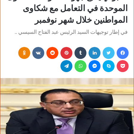
الموحدة في التعامل مع شكاوى
المواطنين خلال شهر نوفمبر
في إطار توجيهات السيد الرئيس عبد الفتاح السيسي ..
فيسبوك
تويتر
لينكدإن
‏Tumblr
بينتيريست
‏Reddit
‏VKontakte
Odnoklassniki
بوكيت
سكايب
ماسنجر
واتساب
تيلقرام