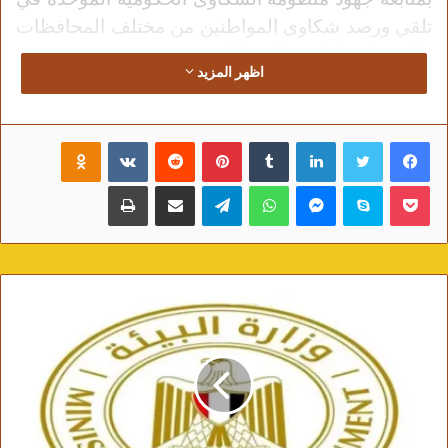
تلقي ورصد شكاوى المواطنين من مختلف المحافظات
والاستجابة لها، وذلك خلال شهر نوفمبر 2022، من
اظهر المزيد
خلال تقرير مفصل أعده الدكتور طارق الرفاعي، مدير
المنظومة بهذا الشأن،
وقد أكد رئيس مجلس الوزراء
دعم الحكومة المستمر لدور منظومة الشكاوى
فيسبوك
تويتر
لينكدإن
‏Tumblr
بينتيريست
‏Reddit
‏VKontakte
Odnoklassniki
الحكومية الموحدة، في تلقي وتوجيه الشكاوى لجهات
بوكيت
سكايب
ماسنجر
واتساب
تيلقرام
مشاركة عبر البريد
طباعة
الاختصاص، والرد عليها إلكترونياً والمساهمة في حلها،
في إطار الحرص على التواصل المستمر مع المواطنين،
والعمل على تحقيق أفضل استجابات ممكنة لشكاواهم،
بالتنسيق مع الوزارات والمحافظات والهيئات الحكومية
الأخرى، في إطار توجيهات السيد الرئيس عبد الفتاح
السيسي، رئيس الجمهورية، وبما يؤكد حرص الحكومة
على توطيد جسور الثقة مع المواطنين.
توضيحات مدير المنظومة الدكتور طارق
الرفاعي :