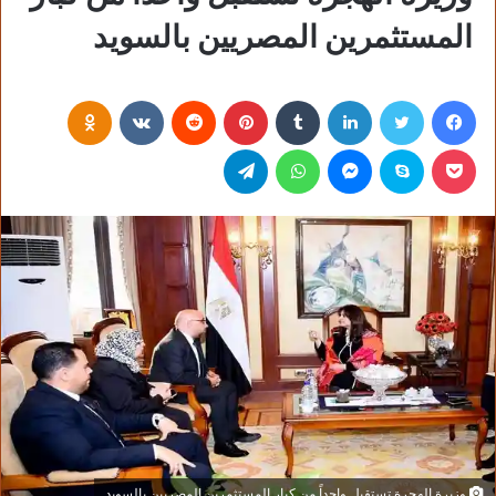
المستثمرين المصريين بالسويد
فيسبوك
تويتر
لينكدإن
‏Tumblr
بينتيريست
‏Reddit
‏VKontakte
Odnoklassniki
بوكيت
سكايب
ماسنجر
واتساب
تيلقرام
وزيرة الهجرة تستقبل واحداً من كبار المستثمرين المصريين بالسويد