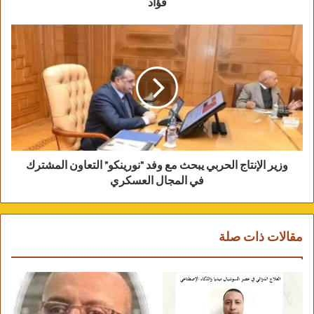
فؤاد
100 مليون جنيه تستهدف
المرحلة الأولى جذب
استثمارات من الخارج
بقيمة ٣٠٠ مليون دولار
وزير الإنتاج الحربي يبحث مع وفد "نورينكو" التعاون المشترك
في المجال العسكري
كتبت : سلمي الكومي
مقالات ذات صلة
قامت السفيرة سها جندي وزيرة الدولة للهجرة وشئون
المصريين بالخارج، بإستقبال السيد سامح سامي
الرئيس التنفيذي للشركة المصرية السويدية
للمشروعات SMS” والوفد المرافق له، والمعنية بتدوير