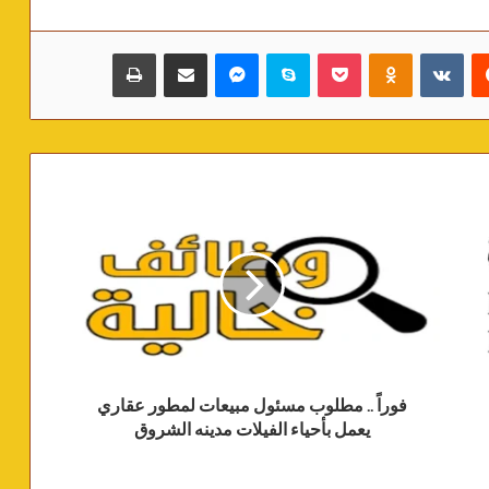
‏Reddit
‏VKontakte
Odnoklassniki
بوكيت
سكايب
ماسنجر
مشاركة عبر البريد
طباعة
فوراً .. مطلوب مسئول مبيعات لمطور عقاري
يعمل بأحياء الفيلات مدينه الشروق