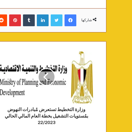
فيسبوك
تويتر
لينكدإن
‏Tumblr
بينتيريست
شاركها
وزارة التخطيط تستعرض مُبادرات النهوض
بمُستويات التشغيل بخطة العام المالي الحالي
22/2023