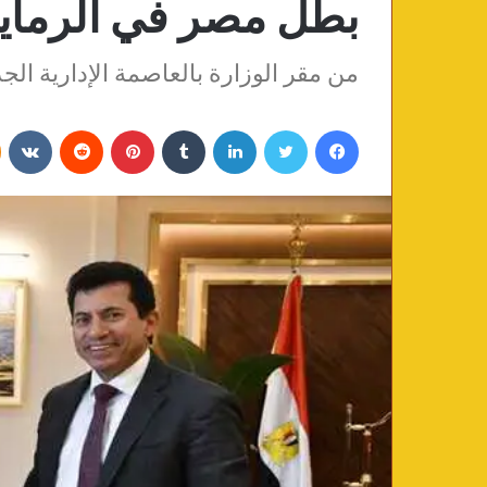
بطل مصر في الرماي
من مقر الوزارة بالعاصمة الإدارية الجدي
فيسبوك
تويتر
لينكدإن
‏Tumblr
بينتيريست
‏Reddit
‏VKontakte