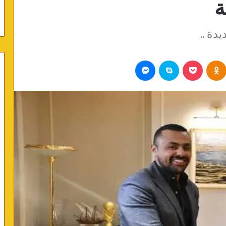
ة
دة ..
Odnoklassniki
بوكيت
سكايب
ماسنجر