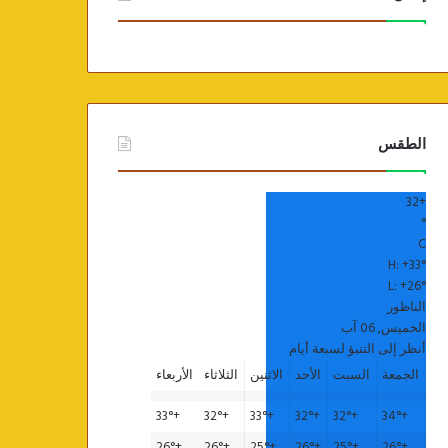
الطقس
32
+
°
C
H:
+
33°
L:
+
26°
الناظور
الخميس, 06 آب
أنظر إلى التنبؤ لسبعة أيام
الجمعة
السبت
الأحد
الاثنين
الثلاثاء
الأربعاء
33°
+
32°
+
33°
+
32°
+
32°
+
34°
+
26°
+
26°
+
25°
+
26°
+
25°
+
26°
+