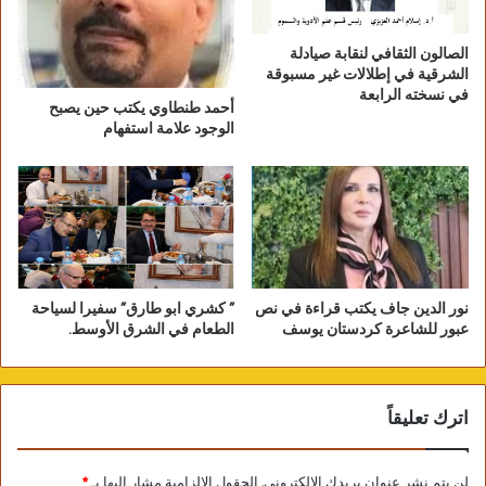
الصالون الثقافي لنقابة صيادلة
الشرقية في إطلالات غير مسبوقة
في نسخته الرابعة
أحمد طنطاوي يكتب حين يصبح
الوجود علامة استفهام
نور الدين جاف يكتب قراءة في نص
” كشري ابو طارق” سفيرا لسياحة
عبور للشاعرة كردستان يوسف
الطعام في الشرق الأوسط.
اترك تعليقاً
لن يتم نشر عنوان بريدك الإلكتروني.
الحقول الإلزامية مشار إليها بـ
*