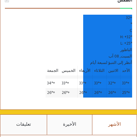
الطقس
32
+
°
C
H:
+
32°
L:
+
25°
الناظور
السبت, 08 آب
أنظر إلى التنبؤ لسبعة أيام
الأحد
الاثنين
الثلاثاء
الأربعاء
الخميس
الجمعة
34°
+
33°
+
33°
+
33°
+
32°
+
33°
+
26°
+
26°
+
26°
+
26°
+
26°
+
25°
+
الأشهر
الأخيرة
تعليقات