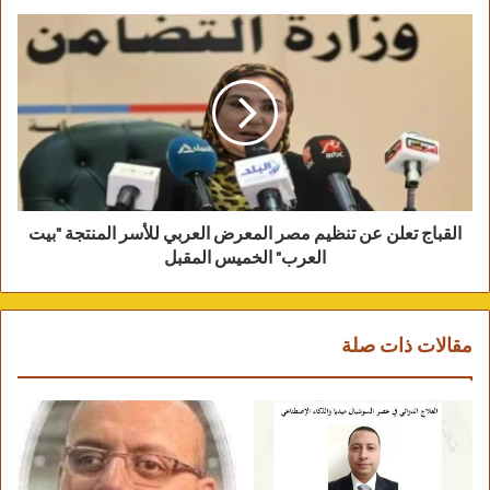
القباج تعلن عن تنظيم مصر المعرض العربي للأسر المنتجة "بيت
أحمد العوضي ينشر صور من مسلسل “ضرب نار”
العرب" الخميس المقبل
مقالات ذات صلة