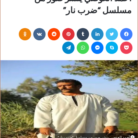
مسلسل “ضرب نار”
فيسبوك
تويتر
لينكدإن
‏Tumblr
بينتيريست
‏Reddit
‏VKontakte
Odnoklassniki
بوكيت
سكايب
ماسنجر
واتساب
تيلقرام
أحمد العوضي ينشر صور من مسلسل "ضرب نار"