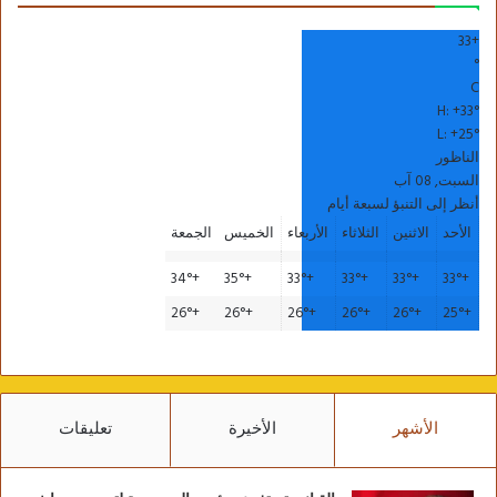
33
+
°
C
H:
+
33°
L:
+
25°
الناظور
السبت, 08 آب
أنظر إلى التنبؤ لسبعة أيام
الأحد
الاثنين
الثلاثاء
الأربعاء
الخميس
الجمعة
34°
+
35°
+
33°
+
33°
+
33°
+
33°
+
26°
+
26°
+
26°
+
26°
+
26°
+
25°
+
الأشهر
الأخيرة
تعليقات