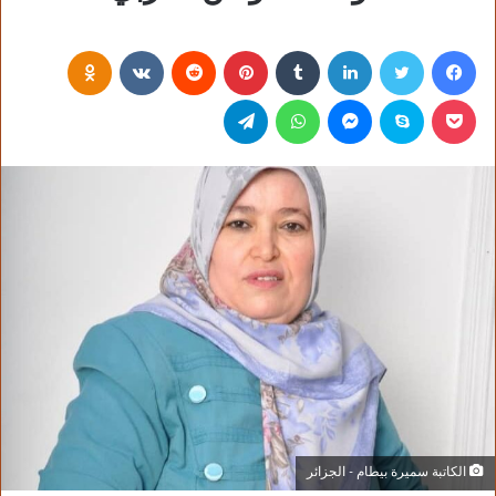
فيسبوك
تويتر
لينكدإن
‏Tumblr
بينتيريست
‏Reddit
‏VKontakte
Odnoklassniki
بوكيت
سكايب
ماسنجر
واتساب
تيلقرام
الكاتبة سميرة بيطام - الجزائر