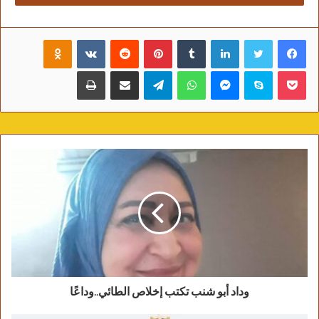
حروب طاحنة كان الهدف منها هو نصرة الدول بعضها
لبعض في مواقف تبقى خالدة في سجل التاريخ الذي لا
فيسبوك
تويتر
لينكدإن
‏Tumblr
بينتيريست
‏Reddit
‏VKontakte
Odnoklassniki
يتبدد ولا يتغير بتغير المتداولين على المسؤولية أينما
بوكيت
سكايب
ماسنجر
واتساب
تيلقرام
مشاركة عبر البريد
طباعة
كان موقعهم وحيثما كانت رتبهم ومهامهم، والبداية بأن
شهد يوم 30 من مارس 1958 يوم تضامن مع
الجزائر
في آسيا وأفريقيا ..مرورا بيوم 16 جويلية 1958 أين
رفعت 24 دولة أفريقية وآسيوية ،أعضاء في الأمم
المتحدة رسالة يطلبون فيها تسجيل القضية الجزائرية
في جدول أعمال الدورة 13 للجمعية العامة للأمم
المتحدة.
ومن الحس العربي الذي كان له الصدى في تمتين
أواصر الأخوة بين العرب ، إنعقاد أول مؤتمر للجنة
التنسيق والتنفيذ بالقاهرة بتاريخ 21 أوت 1957، وإعلان
تونس عن حالة الطوارئ على الحدود الجزائرية بتاريخ
09 سبتمبر 1957 ،وقرار الحكومة للجمهورية الجزائرية
وداد أبو شنب تكتب إخلاص الطائي..وداعًا
في اجتماع لها بطرابلس بتدويل القضية الجزائرية بتاريخ