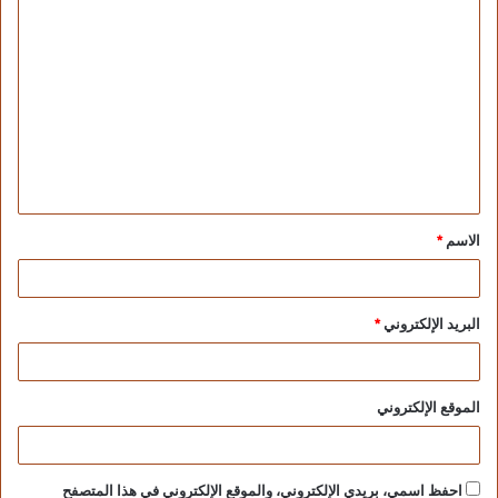
دول الجوار..
فالاعتزاز يكون بالمحافظة على نفس المواقف دون
إقصاء لأسم دولة تتكلم العربية وينبض فيها دين الإسلام
منهجا وتبيانا.. ونستبشر خيرا بميلاد القوة الإقليمية
لشمال أفريقيا مؤخرا والتي تضم كل من الجزائر
والقاهرة وليبيا والجمهورية الصحراوية ،ففي الاتحاد قوة
خاصة في زمن لا يعترف الا بالقوة وحنكة القرارات
السيادية ،ولو اجتمعت قوة النخوة مع قوة الايمان
الاسم
*
بالحفاظ على سلامة واستقرار الأوطان لأمكن القول
أن الشعوب سائرة نحو التحرر وتسلق الريادة بثقة
البريد الإلكتروني
*
وموضوعية وسلاسة مسار..
أوبرا مصر
–
دراسات ومقالات
الموقع الإلكتروني
احفظ اسمي، بريدي الإلكتروني، والموقع الإلكتروني في هذا المتصفح