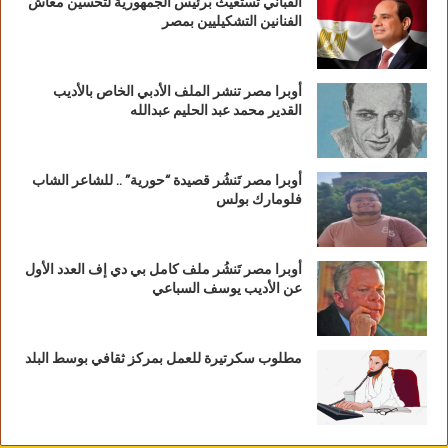
القباني تستغيث برئيس الجمهورية لتحسين معاش
الفنانين التشكيليين بمصر
أوبرا مصر تنشر الملف الأدبي الخاص بالأديب
القدير محمد عبد الحليم عبدالله
أوبرا مصر تَنشُر قصيدة “حورية” .. للشاعر الشاب
فلومارك بولس
أوبرا مصر تَنشُر ملف كامل بي دي إف العدد الأول
عن الأديب يوسف السباعي
مطلوب سكرتيرة للعمل بمركز ثقافي بوسط البلد