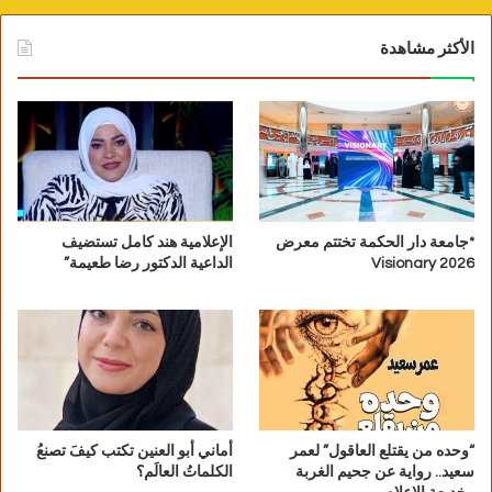
الأكثر مشاهدة
*جامعة دار الحكمة تختتم معرض
الإعلامية هند كامل تستضيف
Visionary 2026
الداعية الدكتور رضا طعيمة”
“وحده من يقتلع العاقول” لعمر
أماني أبو العنين تكتب كيفَ تصنعُ
سعيد.. رواية عن جحيم الغربة
الكلماتُ العالَم؟