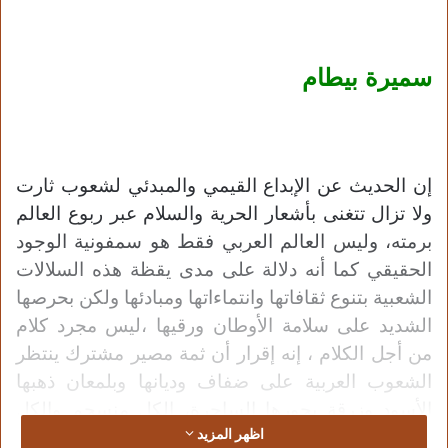
سميرة بيطام
إن الحديث عن الإبداع القيمي والمبدئي لشعوب ثارت
ولا تزال تتغنى بأشعار الحرية والسلام عبر ربوع العالم
برمته، وليس العالم العربي فقط هو سمفونية الوجود
الحقيقي كما أنه دلالة على مدى يقظة هذه السلالات
الشعبية بتنوع ثقافاتها وانتماءاتها ومبادئها ولكن بحرصها
الشديد على سلامة الأوطان ورقيها ،ليس مجرد كلام
من أجل الكلام ، إنه إقرار أن ثمة مصير مشترك ينتظر
الشعوب العربية على ضفاف وديانها وبلمعان ذهبها
الأسود وزرقة بحورها الساحرة، الكل منسجم والكل
اظهر المزيد
متفق أن المصير واحد والدم سبق وأن امتزج في