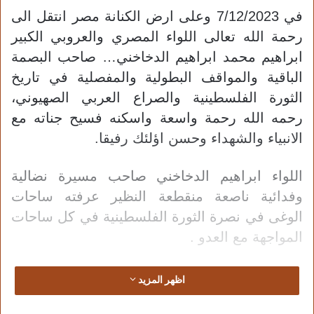
في 7/12/2023 وعلى ارض الكنانة مصر انتقل الى
رحمة الله تعالى اللواء المصري والعروبي الكبير
ابراهيم محمد ابراهيم الدخاخني… صاحب البصمة
الباقية والمواقف البطولية والمفصلية في تاريخ
الثورة الفلسطينية والصراع العربي الصهيوني،
رحمه الله رحمة واسعة واسكنه فسيح جناته مع
الانبياء والشهداء وحسن اؤلئك رفيقا.
اللواء ابراهيم الدخاخني صاحب مسيرة نضالية
وفدائية ناصعة منقطعة النظير عرفته ساحات
الوغى في نصرة الثورة الفلسطينية في كل ساحات
المواجهة مع العدو .
في سيرته ومسيرته المظفرة سجل حافل من
اظهر المزيد
العطاء والتضحية والتفاني؛ فاللواء إبراهيم