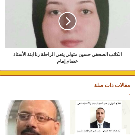
والنظام، حيث اوكل اليه الرئيس جمال عبدالناصر
مهمة تسليم رسالة لجورج حبش زعيم الجبهة
الشعبية تقضي بضرورة اخلاء سبيل الركاب
الرهائن، حيث تسلم الدخاخني الرهائن، وتوجه بهم
الى شركة الدخان في منطقة راس العين، ومن
هناك ركبوا الى السفارة المصرية بعد تأمين
الكاتب الصحفي حسين متولى ينعي الراحلة رنا ابنة الأستاذ
الطريق بواسطة رئيس الاركان الاردني، حيث كان
عصام إمام
اتصال الدخاخني معه، وبعد الوصول للسفارة
المصرية طلب منه رئيس الاركان الاردني التوجه
الى مستشفى المعشر، وهناك تم تسليم الرهائن
مقالات ذات صلة
الى الصليب الاحمر الدولي ثم اطلق سراحهم.
وعن سيرة بطلنا ومسيرته الحافلة فهو من ابطال
المخابرات الحربية ولد في عام 1934 وتخرج من
الكلية الحربية في مارس 1955 التحق بسلاح