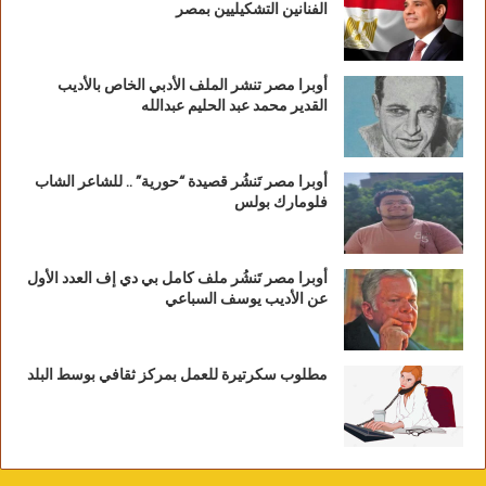
4 – عملية دخان
الفنانين التشكيليين بمصر
البدء 14/5/1970 العودة 15/5/1970
الغرض من المامورية تدمير الرصيف الحربي لميناء
أوبرا مصر تنشر الملف الأدبي الخاص بالأديب
إيلات واعطاب بيت شيفع .
القدير محمد عبد الحليم عبدالله
نتائج المامورية :
تم وضع الالغام بميناء إيلات، وهذه الالغام انفجرت
أوبرا مصر تَنشُر قصيدة “حورية” .. للشاعر الشاب
قبل وصول القطع البحرية وتم نسف الرصيف
فلومارك بولس
الحربي لميناء وقد قتل عدد 7ضفدع بحري للعدو
كانت تعمل في المنطقة (أطلق اللواء الدخاخني
أوبرا مصر تَنشُر ملف كامل بي دي إف العدد الأول
الاسم الكودي على العملية نسبة إلى اسمة هو
عن الأديب يوسف السباعي
شخصيا) .
وفي خضم حرب الاستنزاف كان لصاحبنا بصمات
مطلوب سكرتيرة للعمل بمركز ثقافي بوسط البلد
ذات اثر في عديد من العمليات الفدائية النوعية
التي شنت بمساعدة قوات الثورة الفلسطينية
[قوات عين جالوت ومجموعة ابو هاني] من على