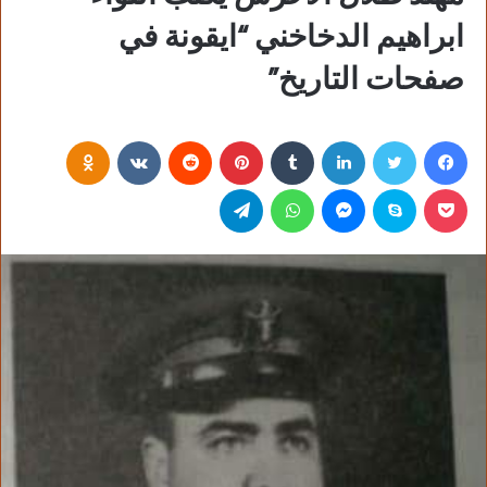
ابراهيم الدخاخني “ايقونة في
صفحات التاريخ”
فيسبوك
تويتر
لينكدإن
‏Tumblr
بينتيريست
‏Reddit
‏VKontakte
Odnoklassniki
بوكيت
سكايب
ماسنجر
واتساب
تيلقرام