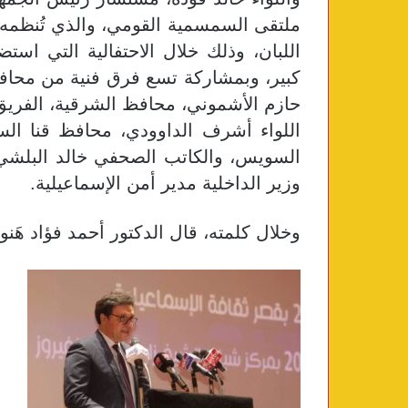
ملتقى السمسمية القومي، والذي تُنظمه اله
اللبان، وذلك خلال الاحتفالية التي است
كبير، وبمشاركة تسع فرق فنية من محافظ
حازم الأشموني، محافظ الشرقية، الفري
اللواء أشرف الداوودي، محافظ قنا الس
السويس، والكاتب الصحفي خالد البلشي،
وزير الداخلية مدير أمن الإسماعيلية
.
وخلال كلمته، قال الدكتور أحمد فؤاد هَنو،