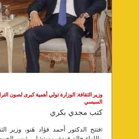
وزير الثقافة: الوزارة تولي أهمية كبرى لصون التر
السيسي
كتب مجدي بكري
فتتح الدكتور أحمد فؤاد هَنو، وزير الث
ا
واللواء خالد فودة، مستشار رئيس الجمهوري