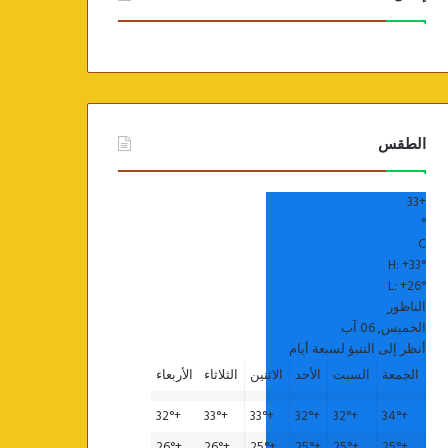
الطقس
33
+
°
C
H:
+
33°
L:
+
26°
الناظور
الخميس, 06 آب
أنظر إلى التنبؤ لسبعة أيام
الجمعة
السبت
الأحد
الاثنين
الثلاثاء
الأربعاء
32°
+
33°
+
33°
+
32°
+
32°
+
34°
+
26°
+
26°
+
25°
+
25°
+
25°
+
25°
+