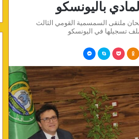
لمادي باليونسكو
تتحان ملتقى السمسمية القومي الثالث
ملف تسجيلها في اليونسكو
Odnoklassniki
بوكيت
سكايب
ماسنجر