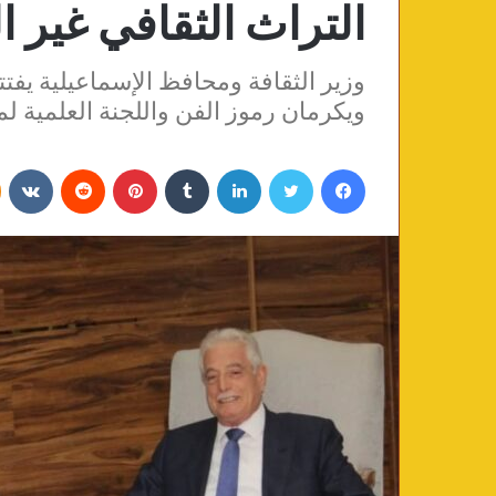
التراث الثقافي غير ا
وزير الثقافة ومحافظ الإسماعيلية يف
ويكرمان رموز الفن واللجنة العلمية ل
فيسبوك
تويتر
لينكدإن
‏Tumblr
بينتيريست
‏Reddit
‏VKontakte