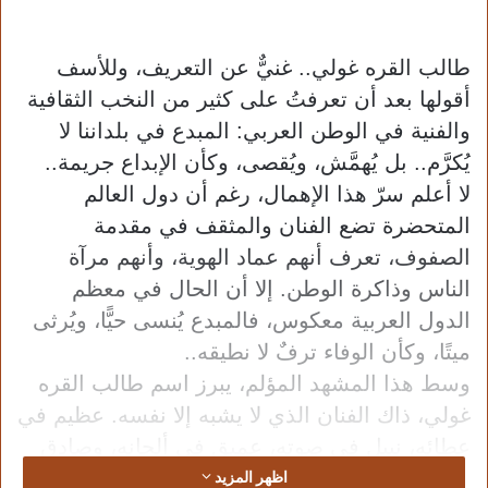
طالب القره غولي.. غنيٌّ عن التعريف، وللأسف
أقولها بعد أن تعرفتُ على كثير من النخب الثقافية
والفنية في الوطن العربي: المبدع في بلداننا لا
يُكرَّم.. بل يُهمَّش، ويُقصى، وكأن الإبداع جريمة..
لا أعلم سرّ هذا الإهمال، رغم أن دول العالم
المتحضرة تضع الفنان والمثقف في مقدمة
الصفوف، تعرف أنهم عماد الهوية، وأنهم مرآة
الناس وذاكرة الوطن. إلا أن الحال في معظم
الدول العربية معكوس، فالمبدع يُنسى حيًّا، ويُرثى
ميتًا، وكأن الوفاء ترفٌ لا نطيقه..
وسط هذا المشهد المؤلم، يبرز اسم طالب القره
غولي، ذاك الفنان الذي لا يشبه إلا نفسه. عظيم في
عطائه، نبيل في صوته، عميق في ألحانه، وصادق
اظهر المزيد
في كلمته. لم يكن فنانًا فقط، بل كان ترجمانًا لوجع