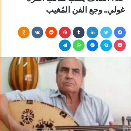
غولي.. وجع الفن المُغيب
فيسبوك
تويتر
لينكدإن
‏Tumblr
بينتيريست
‏Reddit
‏VKontakte
Odnoklassniki
بوكيت
سكايب
ماسنجر
واتساب
تيلقرام