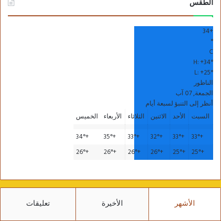
الطقس
34
+
°
C
H:
+
34°
L:
+
25°
الناظور
الجمعة, 07 آب
أنظر إلى التنبؤ لسبعة أيام
السبت
الأحد
الاثنين
الثلاثاء
الأربعاء
الخميس
34°
+
35°
+
33°
+
32°
+
33°
+
33°
+
26°
+
26°
+
26°
+
26°
+
25°
+
25°
+
الأشهر
الأخيرة
تعليقات