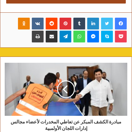
الناس، وصوتًا نابضًا من رحم الواقع..
أغانيه لم تكن مجرد ألحان تُعزف، بل كانت حياة
فيسبوك
تويتر
لينكدإن
‏Tumblr
بينتيريست
‏Reddit
‏VKontakte
Odnoklassniki
تُحكى، كل كلمة كل نغمة، كل تنهيدة في صوته،
بوكيت
سكايب
ماسنجر
واتساب
تيلقرام
مشاركة عبر البريد
طباعة
كانت تحكي عن ناس، عن شوارع عن حنين، عن
حب، عن خيبة، عن وطن.. وكأن الفن في قلبه كان
موطنًا آخر، يليق بنا أكثر مما يليق بنا واقعنا..
أمثال طالب القره غولي لا يُنصفهم تمثال، بل
تُنصفهم ذاكرة لا تنساهم، وأجيال تتعلم منهم كيف
يكون الفن صادقًا، لا استعراضًا ولا زيفًا.. لكن، ما
أكثر ما يؤلم أن يبقى الوفاء خارج حسابات
السياسات ويُترك الفن الحقيقي يذبل في زاوية
النسيان.. تمامًا كما تُترك شجرة مثمرة دون ماء،
فقط لأنها لا تُجيد التملق.
مبادرة الكشف المبكر عن تعاطي المخدرات لأعضاء مجالس
إدارات اللجان الأولمبية