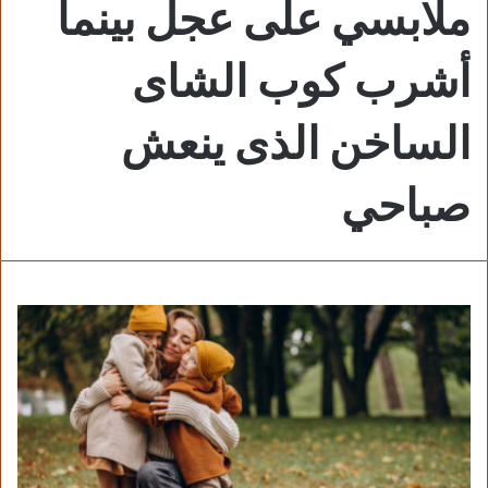
ملابسي على عجل بينما
أشرب كوب الشاى
الساخن الذى ينعش
صباحي