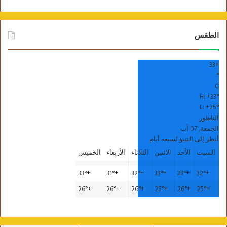
الطقس
33
+
°
C
H:
+
33°
L:
+
25°
الناظور
الجمعة, 07 آب
أنظر إلى التنبؤ لسبعة أيام
السبت
الأحد
الاثنين
الثلاثاء
الأربعاء
الخميس
33°
+
31°
+
32°
+
33°
+
33°
+
32°
+
26°
+
26°
+
26°
+
25°
+
26°
+
25°
+