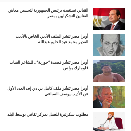
القباني تستغيث برئيس الجمهورية لتحسين معاش
الفنانين التشكيليين بمصر
أوبرا مصر تنشر الملف الأدبي الخاص بالأديب
القدير محمد عبد الحليم عبدالله
أوبرا مصر تَنشُر قصيدة “حورية” .. للشاعر الشاب
فلومارك بولس
أوبرا مصر تَنشُر ملف كامل بي دي إف العدد الأول
عن الأديب يوسف السباعي
مطلوب سكرتيرة للعمل بمركز ثقافي بوسط البلد