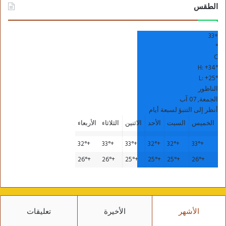
الطقس
33
+
°
C
H:
+
34°
L:
+
25°
الناظور
الجمعة, 07 آب
أنظر إلى التنبؤ لسبعة أيام
الخميس
السبت
الأحد
الاثنين
الثلاثاء
الأربعاء
32°
+
33°
+
33°
+
32°
+
32°
+
33°
+
26°
+
26°
+
25°
+
25°
+
25°
+
26°
+
الأشهر
الأخيرة
تعليقات