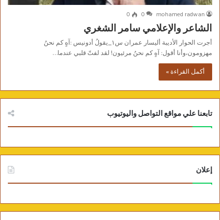
0
0
mohamed radwan
الشاعر والإعلامي سامر الشغري
أجرت الحوار الأديبة أليسار عمران س١_يقولُ أدونيس :آهٍ كم نحنُ
مهزومون،وأنا أقول: آهٍ كم نحنُ مرئيون! لقد لفتّ قلبي عندما…
أكمل القراءة »
تابعنا علي مواقع التواصل واليوتيوب
إعلان