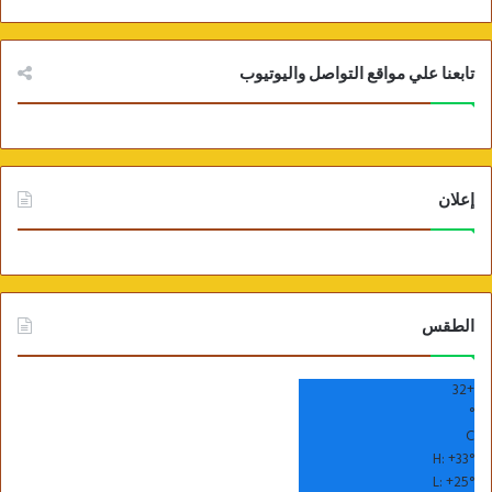
تابعنا علي مواقع التواصل واليوتيوب
إعلان
الطقس
32
+
°
C
H:
+
33°
L:
+
25°