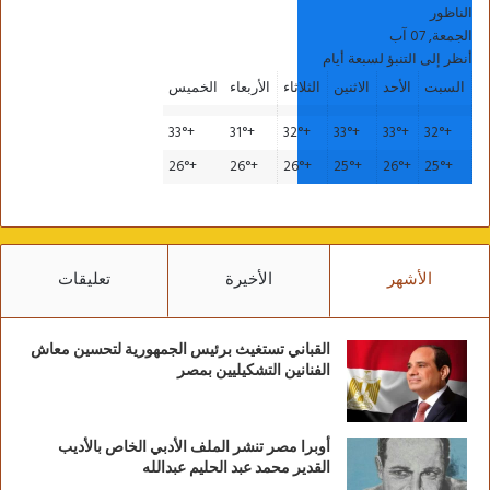
الناظور
الجمعة, 07 آب
أنظر إلى التنبؤ لسبعة أيام
السبت
الأحد
الاثنين
الثلاثاء
الأربعاء
الخميس
33°
+
31°
+
32°
+
33°
+
33°
+
32°
+
26°
+
26°
+
26°
+
25°
+
26°
+
25°
+
الأشهر
الأخيرة
تعليقات
القباني تستغيث برئيس الجمهورية لتحسين معاش
الفنانين التشكيليين بمصر
أوبرا مصر تنشر الملف الأدبي الخاص بالأديب
القدير محمد عبد الحليم عبدالله