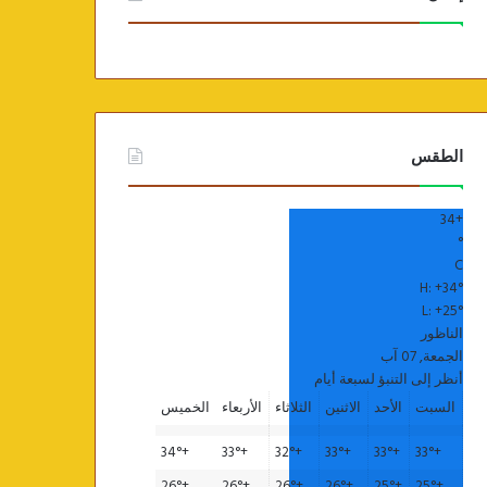
الطقس
34
+
°
C
H:
+
34°
L:
+
25°
الناظور
الجمعة, 07 آب
أنظر إلى التنبؤ لسبعة أيام
السبت
الأحد
الاثنين
الثلاثاء
الأربعاء
الخميس
34°
+
33°
+
32°
+
33°
+
33°
+
33°
+
26°
+
26°
+
26°
+
26°
+
25°
+
25°
+