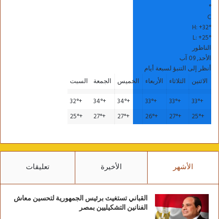
°
C
H:
+
32°
L:
+
25°
الناظور
الأحد, 09 آب
أنظر إلى التنبؤ لسبعة أيام
الاثنين
الثلاثاء
الأربعاء
الخميس
الجمعة
السبت
32°
+
34°
+
34°
+
33°
+
33°
+
33°
+
25°
+
27°
+
27°
+
26°
+
27°
+
25°
+
الأشهر
الأخيرة
تعليقات
القباني تستغيث برئيس الجمهورية لتحسين معاش
الفنانين التشكيليين بمصر