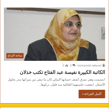
ساحة الإبداع
0
0
mohamed radwan
الكاتبة الكبيرة نفيسة عبد الفتاح تكتب خذلان
ابتسمت وهي تمزق كشف حسابها البنكي كان ما تبقى من ميراثها ينذر بحلول
الأصفار، انفضت جلستهما العائلية منذ قليل، تركوها…
أكمل القراءة »