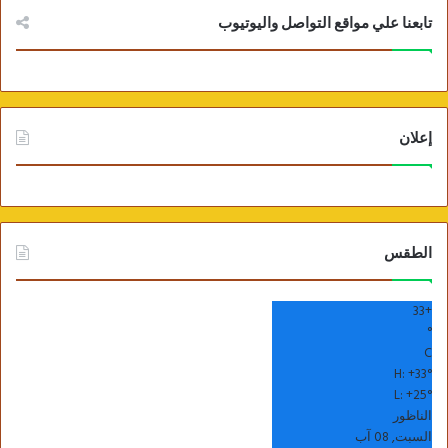
تابعنا علي مواقع التواصل واليوتيوب
إعلان
الطقس
33
+
°
C
H:
+
33°
L:
+
25°
الناظور
السبت, 08 آب